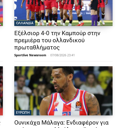
OΛΛΑΝΔΊΑ
Εξέλσιορ 4-0 την Καμπούρ στην
πρεμιέρα του ολλανδικού
πρωταθλήματος
Sportlive Newsroom
-
07/08/2026 23:41
ΕΥΡΩΠΗ
ς
Ουνικάχα Μάλαγα: Ενδιαφέρον για