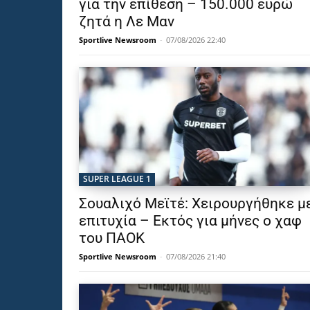
για την επίθεση – 150.000 ευρώ
ζητά η Λε Μαν
Sportlive Newsroom
-
07/08/2026 22:40
SUPER LEAGUE 1
Σουαλιχό Μεϊτέ: Χειρουργήθηκε μ
επιτυχία – Εκτός για μήνες ο χαφ
του ΠΑΟΚ
Sportlive Newsroom
-
07/08/2026 21:40