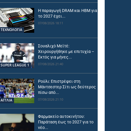
Η παραγωγή DRAM και HBM για
το 2027 έχει...
07/08/2026 18:11
ΤΕΧΝΟΛΟΓΙΑ
Σουαλιχό Μεϊτέ:
Χειρουργήθηκε με επιτυχία –
Εκτός για μήνες...
07/08/2026 21:40
SUPER LEAGUE 1
Ρούλι: Επιστρέφει στη
Μάντσεστερ Σίτι ως δεύτερος
πίσω από...
07/08/2026 21:10
ΑΓΓΛΙΑ
Φαρμακείο αυτοκινήτου:
Παράταση έως το 2027 για το
νέο...