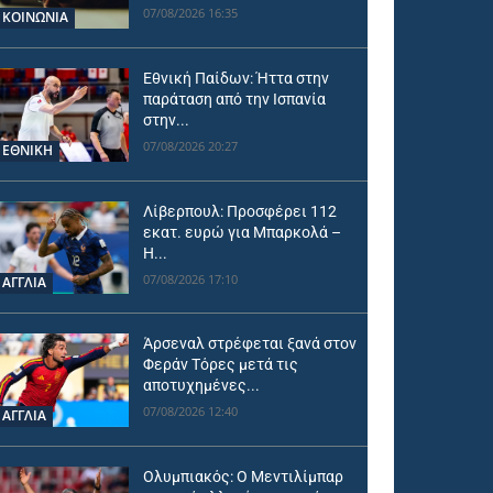
07/08/2026 16:35
ΚΟΙΝΩΝΙΑ
Εθνική Παίδων: Ήττα στην
παράταση από την Ισπανία
στην...
07/08/2026 20:27
ΕΘΝΙΚΉ
Λίβερπουλ: Προσφέρει 112
εκατ. ευρώ για Μπαρκολά –
Η...
07/08/2026 17:10
ΑΓΓΛΙΑ
Άρσεναλ στρέφεται ξανά στον
Φεράν Τόρες μετά τις
αποτυχημένες...
07/08/2026 12:40
ΑΓΓΛΙΑ
Ολυμπιακός: Ο Μεντιλίμπαρ