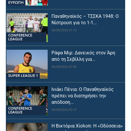
ΕΥΡΩΠΗ
Παναθηναϊκός – ΤΣΣΚΑ 1948: Ο
Νίστρουπ για το 1-1...
06/08/2026 01:10
CONFERENCE
LEAGUE
Ράφα Μιρ: Δανεικός στον Άρη
από τη Σεβίλλη για...
06/08/2026 07:40
SUPER LEAGUE 1
Ινιάκι Πένια: Ο Παναθηναϊκός
πρέπει να διατηρήσει την
απόδοση...
CONFERENCE
06/08/2026 00:10
LEAGUE
Η Βικτόρια Χίσλοπ: Η «Οδύσσεια»