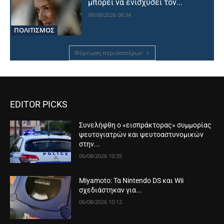
μπορεί να ενισχύσει τον...
06/08/2026 08:34
ΠΟΛΙΤΙΣΜΟΣ
Φόρτωση περισσοτέρων
EDITOR PICKS
Συνελήφθη ο «εισπράκτορας» συμμορίας
ψευτογιατρών και ψευτοαστυνομικών
στην...
06/08/2026 10:35
Miyamoto: Τα Nintendo DS και Wii
σχεδιάστηκαν για...
06/08/2026 10:12