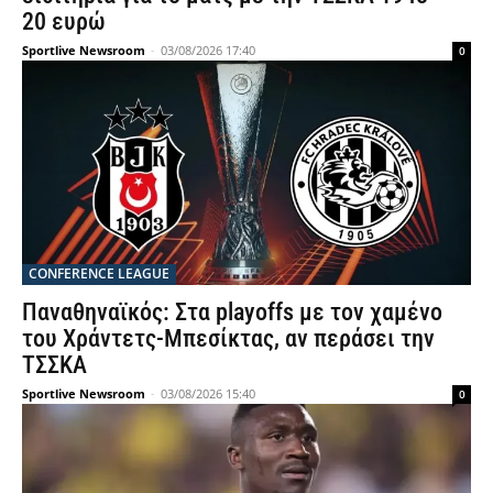
20 ευρώ
Sportlive Newsroom
-
03/08/2026 17:40
0
CONFERENCE LEAGUE
Παναθηναϊκός: Στα playoffs με τον χαμένο
του Χράντετς-Μπεσίκτας, αν περάσει την
ΤΣΣΚΑ
Sportlive Newsroom
-
03/08/2026 15:40
0