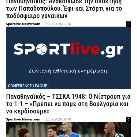
Παναθηναϊκός: Ανακοίνωσε την απόκτηση
των Παπαδοπούλου, Έφι και Στόρτι για το
ποδόσφαιρο γυναικών
Sportlive Newsroom
-
06/08/2026 17:10
0
CONFERENCE LEAGUE
Παναθηναϊκός – ΤΣΣΚΑ 1948: Ο Νίστρουπ για
το 1-1 – «Πρέπει να πάμε στη Βουλγαρία και
να κερδίσουμε»
Sportlive Newsroom
-
06/08/2026 01:10
0