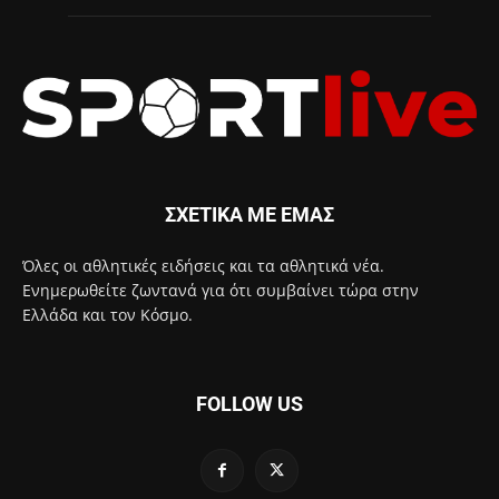
ΣΧΕΤΙΚΑ ΜΕ ΕΜΑΣ
Όλες οι αθλητικές ειδήσεις και τα αθλητικά νέα.
Ενημερωθείτε ζωντανά για ότι συμβαίνει τώρα στην
Ελλάδα και τον Κόσμο.
FOLLOW US