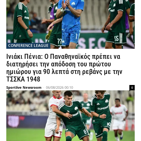
CONFERENCE LEAGUE
Ινιάκι Πένια: Ο Παναθηναϊκός πρέπει να
διατηρήσει την απόδοση του πρώτου
ημιώρου για 90 λεπτά στη ρεβάνς με την
ΤΣΣΚΑ 1948
Sportlive Newsroom
-
06/08/2026 00:10
0