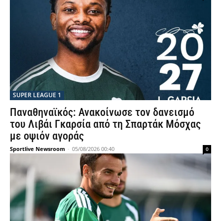
SUPER LEAGUE 1
Παναθηναϊκός: Ανακοίνωσε τον δανεισμό
του Λιβάι Γκαρσία από τη Σπαρτάκ Μόσχας
με οψιόν αγοράς
Sportlive Newsroom
-
05/08/2026 00:40
0