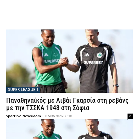
SUPER LEAGUE 1
Παναθηναϊκός με Λιβάι Γκαρσία στη ρεβάνς
με την ΤΣΣΚΑ 1948 στη Σόφια
Sportlive Newsroom
-
07/08/2026 08:10
0