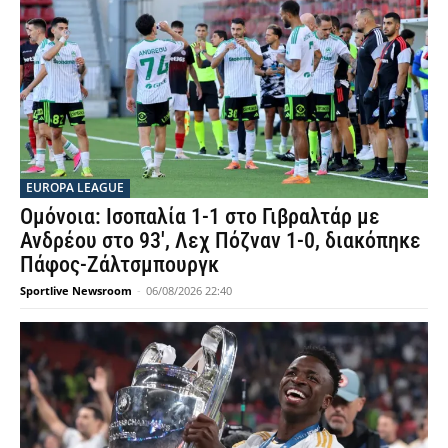
EUROPA LEAGUE
Ομόνοια: Ισοπαλία 1-1 στο Γιβραλτάρ με
Ανδρέου στο 93′, Λεχ Πόζναν 1-0, διακόπηκε
Πάφος-Ζάλτσμπουργκ
Sportlive Newsroom
-
06/08/2026 22:40