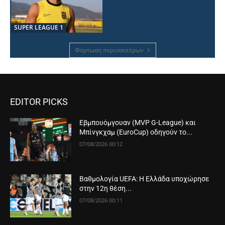
SUPER LEAGUE 1
Φόρτωση περισσοτέρων
EDITOR PICKS
Εβμπουόμγουαν (MVP G-League) και
Μπίνγκχαμ (EuroCup) οδηγούν το...
07/08/2026 00:12
Βαθμολογία UEFA: Η Ελλάδα υποχώρησε
στην 12η θέση...
07/08/2026 00:11