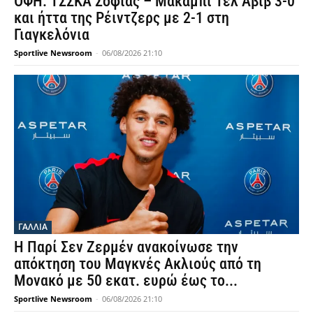
ΟΦΗ: ΤΣΣΚΑ Σόφιας – Μακάμπι Τελ Αβίβ 3-0
και ήττα της Ρέιντζερς με 2-1 στη
Γιαγκελόνια
Sportlive Newsroom
-
06/08/2026 21:10
ΓΑΛΛΙΑ
Η Παρί Σεν Ζερμέν ανακοίνωσε την
απόκτηση του Μαγκνές Ακλιούς από τη
Μονακό με 50 εκατ. ευρώ έως το...
Sportlive Newsroom
-
06/08/2026 21:10