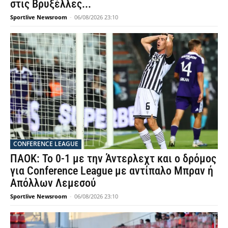
στις Βρυξέλλες...
Sportlive Newsroom
-
06/08/2026 23:10
CONFERENCE LEAGUE
ΠΑΟΚ: Το 0-1 με την Άντερλεχτ και ο δρόμος
για Conference League με αντίπαλο Μπραν ή
Απόλλων Λεμεσού
Sportlive Newsroom
-
06/08/2026 23:10