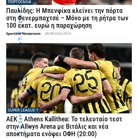
ΠΟΡΤΟΓΑΛΙΑ
b
Παυλίδης: Η Μπενφίκα κλείνει την πόρτα
or
d
στη Φενερμπαχτσέ – Μόνο με τη ρήτρα των
er
100 εκατ. ευρώ η παραχώρηση
-
to
Sportlive Newsroom
-
08/08/2026 09:41
p:
8
p
x
s
ol
id
#
F
4
F
4
F
SUPER LEAGUE 1
4;
b
ΑΕΚ – Athens Kallithea: Το τελευταίο τεστ
or
στην Allwyn Arena με Βιτάλις και νέα
d
er
αποκτήματα ενόψει ΟΦΗ (20:00)
-