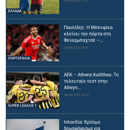
08/08/2026 01:40
ΕΛΛΑΔΑ
Παυλίδης: Η Μπενφίκα
κλείνει την πόρτα στη
Φενερμπαχτσέ –...
08/08/2026 09:41
ΠΟΡΤΟΓΑΛΙΑ
ΑΕΚ – Athens Kallithea: Το
τελευταίο τεστ στην
Allwyn...
08/08/2026 08:10
SUPER LEAGUE 1
Ισλανδία: Κρίσιμο
δημοψήφισμα για