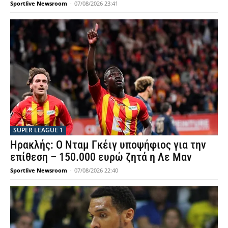
Sportlive Newsroom
-
07/08/2026 23:41
SUPER LEAGUE 1
Ηρακλής: Ο Νταμ Γκέιγ υποψήφιος για την
επίθεση – 150.000 ευρώ ζητά η Λε Μαν
Sportlive Newsroom
-
07/08/2026 22:40