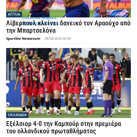
line-height:17px;
margin-bottom:0;
margin-top:8px;
ΑΓΓΛΙΑ
overflow:hidden;
Λίβερπουλ κλείνει δανεικό τον Αραούχο από
padding:8px 0 7px;
την Μπαρτσελόνα
Sportlive Newsroom
-
08/08/2026 00:40
OΛΛΑΝΔΊΑ
Εξέλσιορ 4-0 την Καμπούρ στην πρεμιέρα
του ολλανδικού πρωταθλήματος