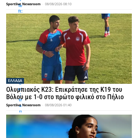
Sportlive Newsroom
-
08/08/2026 08:10
le
ft:
8
p
x
s
ol
id
tr
a
n
s
p
ar
ΕΛΛΑΔΑ
e
Ολυμπιακός Κ23: Επικράτησε της Κ19 του
nt
;
Βόλου με 1-0 στο πρώτο φιλικό στο Πήλιο
tr
Sportlive Newsroom
-
08/08/2026 01:40
a
n
sf
or
m
: