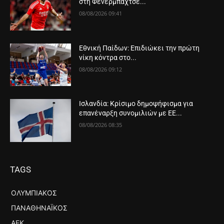
στη Φενερμπαχτσέ...
08/08/2026 09:41
Εθνική Παίδων: Επιδιώκει την πρώτη
νίκη κόντρα στο...
08/08/2026 09:12
Ισλανδία: Κρίσιμο δημοψήφισμα για
επανέναρξη συνομιλιών με ΕΕ...
08/08/2026 08:35
TAGS
ΟΛΥΜΠΙΑΚΌΣ
ΠΑΝΑΘΗΝΑΪΚΌΣ
ΑΕΚ