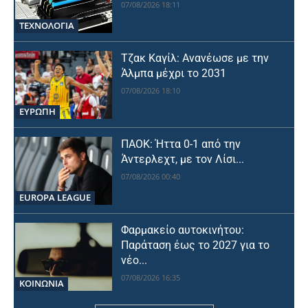
07/08/2026 18:11
ΤΕΧΝΟΛΟΓΙΑ
Τζακ Καγίλ: Ανανέωσε με την
Άλμπα μέχρι το 2031
07/08/2026 18:10
ΕΥΡΩΠΗ
ΠΑΟΚ: Ήττα 0-1 από την
Άντερλεχτ, με τον Λίσι...
07/08/2026 00:40
EUROPA LEAGUE
Φαρμακείο αυτοκινήτου:
Παράταση έως το 2027 για το
νέο...
07/08/2026 16:35
ΚΟΙΝΩΝΙΑ