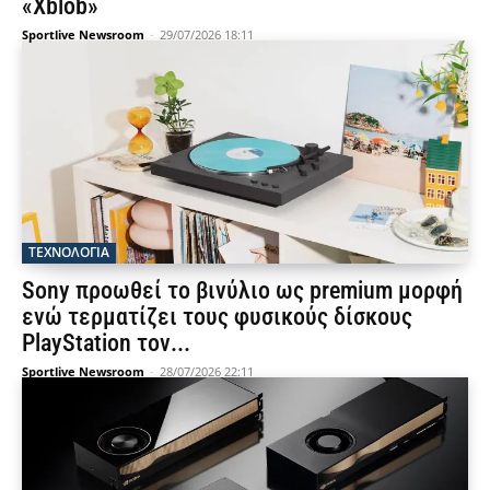
«Xblob»
Sportlive Newsroom
-
29/07/2026 18:11
ΤΕΧΝΟΛΟΓΙΑ
Sony προωθεί το βινύλιο ως premium μορφή
ενώ τερματίζει τους φυσικούς δίσκους
PlayStation τον...
Sportlive Newsroom
-
28/07/2026 22:11