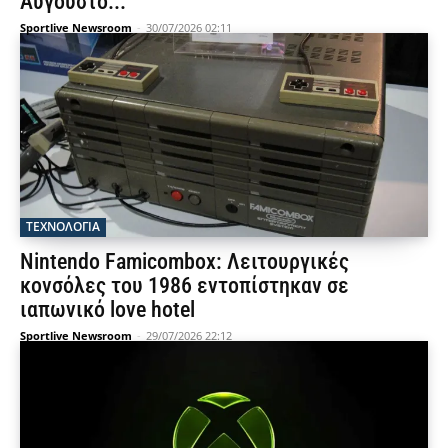
Αύγουστο...
Sportlive Newsroom
-
30/07/2026 02:11
ΤΕΧΝΟΛΟΓΙΑ
Nintendo Famicombox: Λειτουργικές
κονσόλες του 1986 εντοπίστηκαν σε
ιαπωνικό love hotel
Sportlive Newsroom
-
29/07/2026 22:12