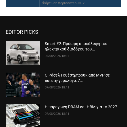
Φόρτωση περισσοτέρων
EDITOR PICKS
Smart #2: Πρόωρη αποκάλυψη του
ηλεκτρικού διαδόχου του...
07/08/2026 18:17
Ο Ράσελ Γουέστμπρουκ από MVP σε
παίκτη-γυρολόγο: 7...
07/08/2026 18:11
Η παραγωγή DRAM και HBM για το 2027...
07/08/2026 18:11