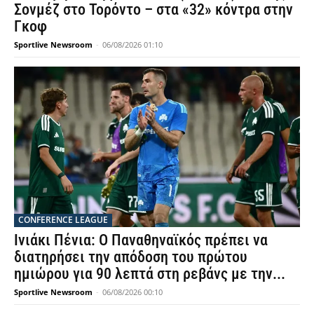
Σονμέζ στο Τορόντο – στα «32» κόντρα στην
Γκοφ
Sportlive Newsroom
-
06/08/2026 01:10
CONFERENCE LEAGUE
Ινιάκι Πένια: Ο Παναθηναϊκός πρέπει να
διατηρήσει την απόδοση του πρώτου
ημιώρου για 90 λεπτά στη ρεβάνς με την...
Sportlive Newsroom
-
06/08/2026 00:10