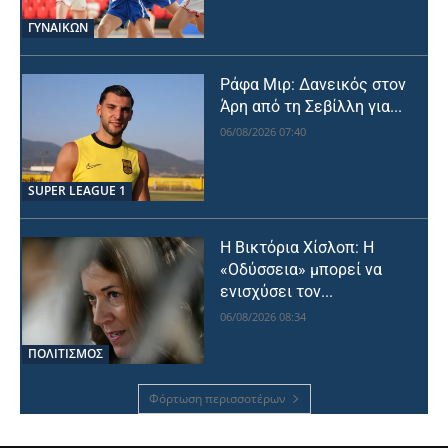
ΓΥΝΑΙΚΩΝ
Ράφα Μιρ: Δανεικός στον
Άρη από τη Σεβίλλη για...
06/08/2026 07:40
SUPER LEAGUE 1
Η Βικτόρια Χίσλοπ: Η
«Οδύσσεια» μπορεί να
ενισχύσει τον...
06/08/2026 08:34
ΠΟΛΙΤΙΣΜΟΣ
Φόρτωση περισσοτέρων