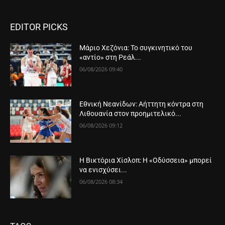
EDITOR PICKS
Μάριο Χεζόνια: Το συγκινητικό του
«αντίο» στη Ρεάλ...
06/08/2026 09:40
Εθνική Νεανίδων: Αήττητη κόντρα στη
Λιθουανία στον προημιτελικό...
06/08/2026 09:12
Η Βικτόρια Χίσλοπ: Η «Οδύσσεια» μπορεί
να ενισχύσει...
06/08/2026 08:34