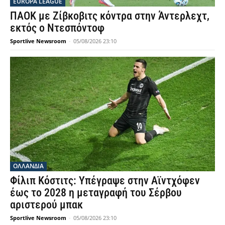
EUROPA LEAGUE
ΠΑΟΚ με Ζίβκοβιτς κόντρα στην Άντερλεχτ,
εκτός ο Ντεσπόντοφ
Sportlive Newsroom
-
05/08/2026 23:10
OΛΛΑΝΔΊΑ
Φίλιπ Κόστιτς: Υπέγραψε στην Αϊντχόφεν
έως το 2028 η μεταγραφή του Σέρβου
αριστερού μπακ
Sportlive Newsroom
-
05/08/2026 23:10