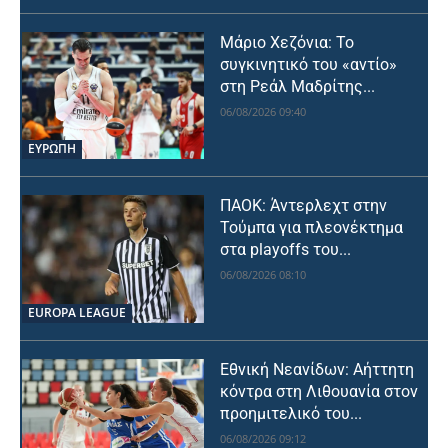
Μάριο Χεζόνια: Το
συγκινητικό του «αντίο»
στη Ρεάλ Μαδρίτης...
06/08/2026 09:40
ΕΥΡΩΠΗ
ΠΑΟΚ: Άντερλεχτ στην
Τούμπα για πλεονέκτημα
στα playoffs του...
06/08/2026 08:10
EUROPA LEAGUE
Εθνική Νεανίδων: Αήττητη
κόντρα στη Λιθουανία στον
προημιτελικό του...
06/08/2026 09:12