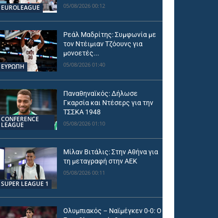
05/08/2026 00:12
EUROLEAGUE
Ρεάλ Μαδρίτης: Συμφωνία με
τον Ντέιμιαν Τζόουνς για
μονοετές...
05/08/2026 01:40
ΕΥΡΩΠΗ
Παναθηναϊκός: Δήλωσε
Γκαρσία και Ντέσερς για την
ΤΣΣΚΑ 1948
CONFERENCE
05/08/2026 01:10
LEAGUE
Μίλαν Βιτάλις: Στην Αθήνα για
τη μεταγραφή στην ΑΕΚ
05/08/2026 00:11
SUPER LEAGUE 1
Ολυμπιακός – Ναϊμέγκεν 0-0: Ο