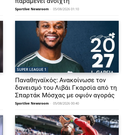
παραμένει ανοιχτή
Sportlive Newsroom
-
05/08/2026 01:10
SUPER LEAGUE 1
Παναθηναϊκός: Ανακοίνωσε τον
δανεισμό του Λιβάι Γκαρσία από τη
Σπαρτάκ Μόσχας με οψιόν αγοράς
Sportlive Newsroom
-
05/08/2026 00:40