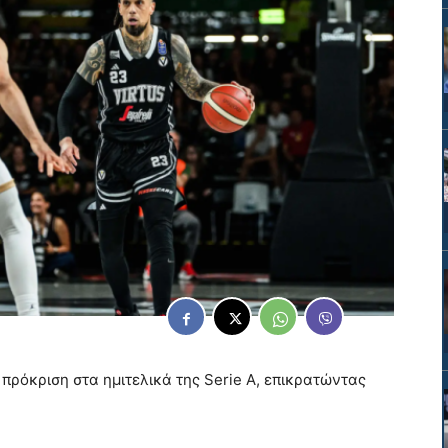
πρόκριση στα ημιτελικά της Serie A, επικρατώντας