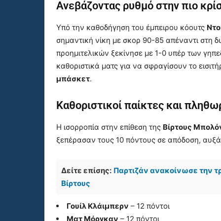
Ανεβάζοντας ρυθμό στην πιο κρί
Υπό την καθοδήγηση του έμπειρου κόουτς
Ντο
σημαντική νίκη με σκορ 90-85 απέναντι στη 
προημιτελικών ξεκίνησε με 1-0 υπέρ των γηπ
καθοριστικά ματς για να σφραγίσουν το εισιτήρ
μπάσκετ
.
Καθοριστικοί παίκτες και πληθω
Η ισορροπία στην επίθεση της
Βίρτους Μπολό
ξεπέρασαν τους 10 πόντους σε απόδοση, αυξά
Δείτε επίσης:
Παρτιζάν ανακοίνωσε την τρ
Βίρτους
Γουίλ Κλάιμπερν
– 12 πόντοι
Ματ Μόργκαν
– 12 πόντοι