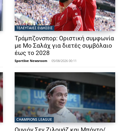
ΤΕΛΕΥΤΑΙΕΣ ΕΙΔΗΣΕΙΣ
Τράμπζονσπορ: Οριστική συμφωνία
με Μο Σαλάχ για διετές συμβόλαιο
έως το 2028
Sportlive Newsroom
-
05/08/2026 00:11
CHAMPIONS LEAGUE
Ουνιόν Σεν Ζιλουάζ και Μπόντο/