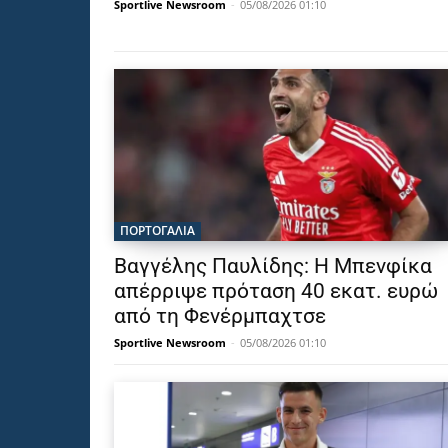
Sportlive Newsroom
-
05/08/2026 01:10
ΠΟΡΤΟΓΑΛΙΑ
Βαγγέλης Παυλίδης: Η Μπενφίκα
απέρριψε πρόταση 40 εκατ. ευρώ
από τη Φενέρμπαχτσε
Sportlive Newsroom
-
05/08/2026 01:10