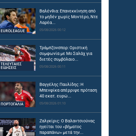
Βαλένθια: Επανεκκίνηση από
το μηδέν χωρίς Μοντέρο, Ντε
Λαρέα...
05/08/2026 00:12
EUROLEAGUE
Τράμπζονσπορ: Οριστική
συμφωνία με Μο Σαλάχ για
διετές συμβόλαιο...
ΤΕΛΕΥΤΑΙΕΣ
05/08/2026 00:11
ΕΙΔΗΣΕΙΣ
Βαγγέλης Παυλίδης: Η
Μπενφίκα απέρριψε πρόταση
40 εκατ. ευρώ...
05/08/2026 01:10
ΠΟΡΤΟΓΑΛΙΑ
Ζαλγκίρις: Ο Βαλαντσιούνας
ηγείται του «βήματος
παραπάνω» μετά την...