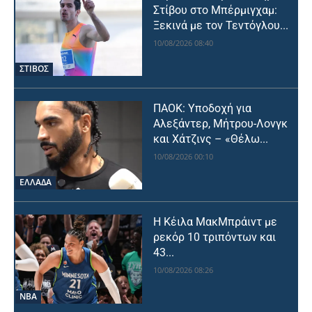
Στίβου στο Μπέρμιγχαμ:
Ξεκινά με τον Τεντόγλου...
10/08/2026 08:40
ΣΤΙΒΟΣ
ΠΑΟΚ: Υποδοχή για
Αλεξάντερ, Μήτρου-Λονγκ
και Χάτζινς – «Θέλω...
10/08/2026 00:10
ΕΛΛΑΔΑ
Η Κέιλα ΜακΜπράιντ με
ρεκόρ 10 τριπόντων και
43...
10/08/2026 08:26
NBA