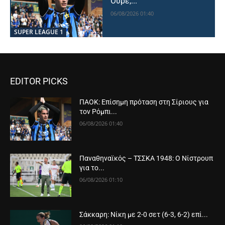
Ούρε,...
06/08/2026 01:40
SUPER LEAGUE 1
EDITOR PICKS
ΠΑΟΚ: Επίσημη πρόταση στη Σίριους για
τον Ρόμπι...
06/08/2026 01:40
Παναθηναϊκός – ΤΣΣΚΑ 1948: Ο Νίστρουπ
για το...
06/08/2026 01:10
Σάκκαρη: Νίκη με 2-0 σετ (6-3, 6-2) επί...