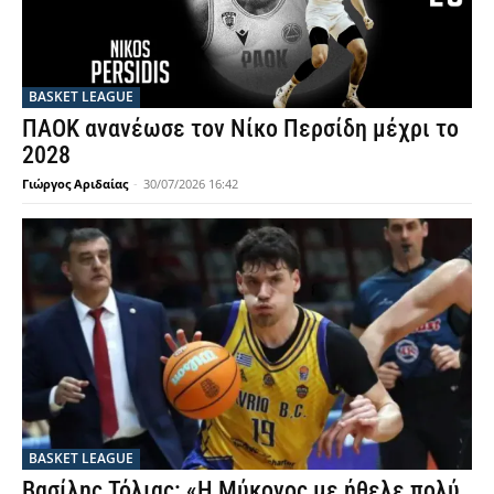
BASKET LEAGUE
ΠΑΟΚ ανανέωσε τον Νίκο Περσίδη μέχρι το
2028
Γιώργος Αριδαίας
-
30/07/2026 16:42
BASKET LEAGUE
Βασίλης Τόλιας: «Η Μύκονος με ήθελε πολύ,