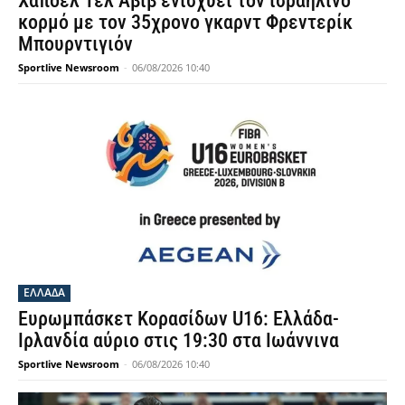
Χάποελ Τελ Αβίβ ενισχύει τον ισραηλινό
κορμό με τον 35χρονο γκαρντ Φρεντερίκ
Μπουρντιγιόν
Sportlive Newsroom
-
06/08/2026 10:40
ΕΛΛΑΔΑ
Ευρωμπάσκετ Κορασίδων U16: Ελλάδα-
Ιρλανδία αύριο στις 19:30 στα Ιωάννινα
Sportlive Newsroom
-
06/08/2026 10:40