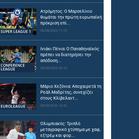
Ατρόμητος: Ο Μαρσελίνιο
θυμάται την πρώτη ευρωπαϊκή
πρόκριση επί...
06/08/2026 11:10
SUPER LEAGUE 1
Ινιάκι Πένια: Ο Παναθηναϊκός
πρέπει να διατηρήσει την
απόδοση...
CONFERENCE
06/08/2026 00:10
LEAGUE
Μάριο Χεζόνια: Αποχαιρετά τη
Ρεάλ Μαδρίτης, συνεχίζει
στους Κλίβελαντ...
06/08/2026 10:42
EUROLEAGUE
Ολυμπιακός: Τριπλό
μεταγραφικό χτύπημα με χαφ,
εξτρέμ και φορ...