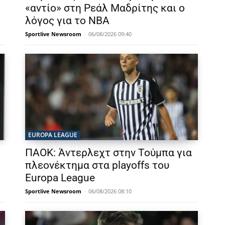
«αντίο» στη Ρεάλ Μαδρίτης και ο
λόγος για το NBA
Sportlive Newsroom
-
06/08/2026 09:40
EUROPA LEAGUE
ΠΑΟΚ: Άντερλεχτ στην Τούμπα για
πλεονέκτημα στα playoffs του
Europa League
Sportlive Newsroom
-
06/08/2026 08:10