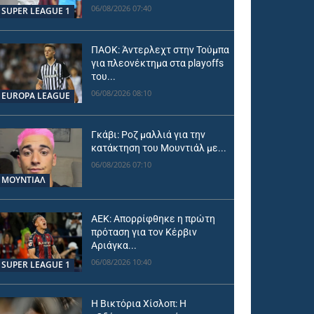
06/08/2026 07:40
SUPER LEAGUE 1
ΠΑΟΚ: Άντερλεχτ στην Τούμπα
για πλεονέκτημα στα playoffs
του...
06/08/2026 08:10
EUROPA LEAGUE
Γκάβι: Ροζ μαλλιά για την
κατάκτηση του Μουντιάλ με...
06/08/2026 07:10
ΜΟΥΝΤΙΆΛ
ΑΕΚ: Απορρίφθηκε η πρώτη
πρόταση για τον Κέρβιν
Αριάγκα...
06/08/2026 10:40
SUPER LEAGUE 1
Η Βικτόρια Χίσλοπ: Η