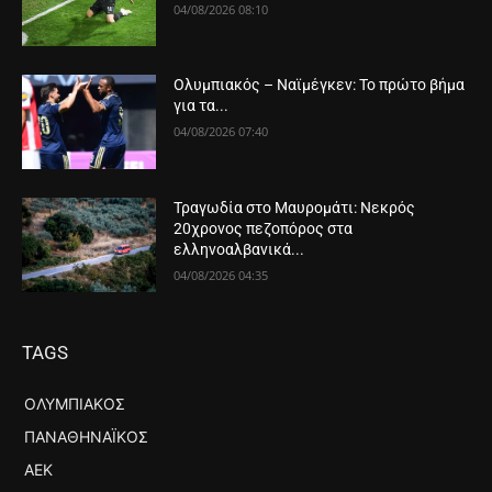
04/08/2026 08:10
Ολυμπιακός – Ναϊμέγκεν: Το πρώτο βήμα
για τα...
04/08/2026 07:40
Τραγωδία στο Μαυρομάτι: Νεκρός
20χρονος πεζοπόρος στα
ελληνοαλβανικά...
04/08/2026 04:35
TAGS
ΟΛΥΜΠΙΑΚΌΣ
ΠΑΝΑΘΗΝΑΪΚΌΣ
ΑΕΚ