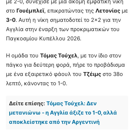
με 2-0, συνέχισε με μια ακόμη εμφατική νίκη
στο
Γουέμπλεϊ
, επικρατώντας της
Λετονίας
με
3-0
. Αυτή η νίκη σηματοδοτεί το 2×2 για την
Αγγλία στην έναρξη των προκριματικών του
Παγκοσμίου Κυπέλλου 2026.
Η ομάδα του
Τόμας Τούχελ
, με τον ίδιο στον
πάγκο για δεύτερη φορά, πήρε το προβάδισμα
με ένα εξαιρετικό φάουλ του
Τζέιμς
στο 38ο
λεπτό, κάνοντας το 1-0.
Δείτε επίσης:
Τόμας Τούχελ: Δεν
μετανιώνω - η Αγγλία άξιζε το 1-0, αλλά
αποκλείστηκε από την Αργεντινή