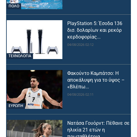
ΠΟΛΟ
PlayStation 5: Έσοδα 136
δισ. δολαρίων και ρεκόρ
κερδοφορίας...
04/08/2026 02:12
ΤΕΧΝΟΛΟΓΙΑ
Φακούντο Καμπάτσο: Η
αποκάλυψη για το ύψος –
«Βλέπω...
04/08/2026 02:11
ΕΥΡΩΠΗ
Νατάσα Γουόρντ: Πέθανε σε
ηλικία 21 ετών η
πρωταθλήτρια...