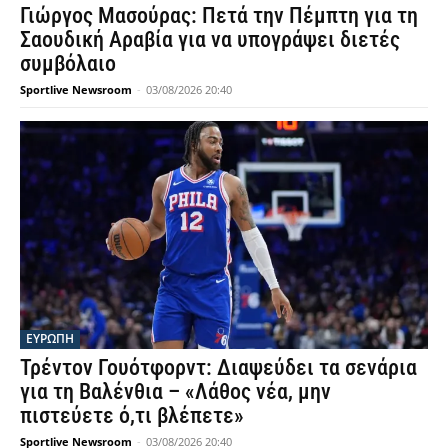
Γιώργος Μασούρας: Πετά την Πέμπτη για τη
Σαουδική Αραβία για να υπογράψει διετές
συμβόλαιο
Sportlive Newsroom
-
03/08/2026 20:40
ΕΥΡΩΠΗ
Τρέντον Γουότφορντ: Διαψεύδει τα σενάρια
για τη Βαλένθια – «Λάθος νέα, μην
πιστεύετε ό,τι βλέπετε»
Sportlive Newsroom
-
03/08/2026 20:40