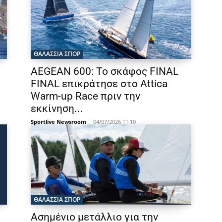
ΘΑΛΆΣΣΙΑ ΣΠΟΡ
AEGEAN 600: Το σκάφος FINAL
ό
FINAL επικράτησε στο Attica
Warm-up Race πριν την
εκκίνηση...
Sportlive Newsroom
-
04/07/2026 11:10
ΘΑΛΆΣΣΙΑ ΣΠΟΡ
Ασημένιο μετάλλιο για την