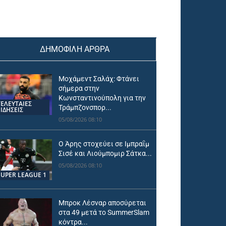
ΔΗΜΟΦΙΛΗ ΑΡΘΡΑ
Μοχάμεντ Σαλάχ: Φτάνει
σήμερα στην
Κωνσταντινούπολη για την
ΤΕΛΕΥΤΑΙΕΣ
Τράμπζονσπορ...
ΕΙΔΗΣΕΙΣ
05/08/2026 08:10
Ο Άρης στοχεύει σε Ιμπραΐμ
Σισέ και Λιούμπομιρ Σάτκα...
05/08/2026 08:10
SUPER LEAGUE 1
Μπροκ Λέσναρ αποσύρεται
στα 49 μετά το SummerSlam
κόντρα...