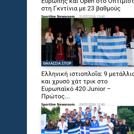
Ευρώπης και Open στο Όπτιμισ
στη Γκντίνια με 23 βαθμούς
Sportlive Newsroom
-
31/07/2026 13:40
ΘΑΛΆΣΣΙΑ ΣΠΟΡ
Ελληνική ιστιοπλοΐα: 9 μετάλλι
και χρυσό χάτ τρικ στο
Ευρωπαϊκό 420 Junior –
Πρώτος...
Sportlive Newsroom
-
29/07/2026 12:40