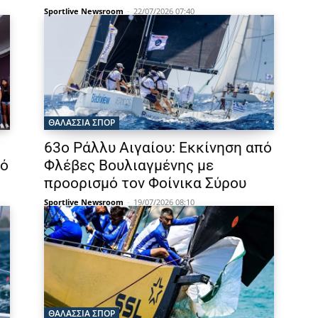
Sportlive Newsroom
-
22/07/2026 07:40
ΘΑΛΆΣΣΙΑ ΣΠΟΡ
63ο Ράλλυ Αιγαίου: Εκκίνηση από
κό
Φλέβες Βουλιαγμένης με
προορισμό τον Φοίνικα Σύρου
Sportlive Newsroom
-
19/07/2026 08:10
ΘΑΛΆΣΣΙΑ ΣΠΟΡ