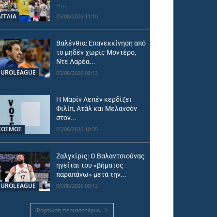
–...
ΑΓΓΛΙΑ
05/08/2026 11:10
Βαλένθια: Επανεκκίνηση από
το μηδέν χωρίς Μοντέρο,
Ντε Λαρέα...
EUROLEAGUE
05/08/2026 00:12
Η Μαρίν Λεπέν κερδίζει
Φιλίπ, Ατάλ και Μελανσόν
στον...
ΚΟΣΜΟΣ
05/08/2026 10:35
Ζαλγκίρις: Ο Βαλαντσιούνας
ηγείται του «βήματος
παραπάνω» μετά την...
EUROLEAGUE
05/08/2026 00:12
Φόρτωση περισσοτέρων