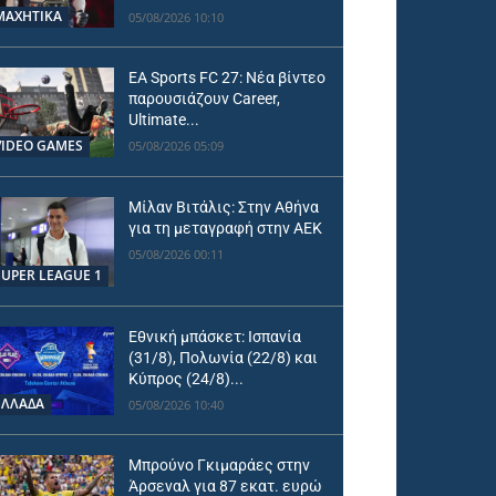
ΜΑΧΗΤΙΚΑ
05/08/2026 10:10
EA Sports FC 27: Νέα βίντεο
παρουσιάζουν Career,
Ultimate...
VIDEO GAMES
05/08/2026 05:09
Μίλαν Βιτάλις: Στην Αθήνα
για τη μεταγραφή στην ΑΕΚ
05/08/2026 00:11
SUPER LEAGUE 1
Εθνική μπάσκετ: Ισπανία
(31/8), Πολωνία (22/8) και
Κύπρος (24/8)...
ΕΛΛΑΔΑ
05/08/2026 10:40
Μπρούνο Γκιμαράες στην
Άρσεναλ για 87 εκατ. ευρώ