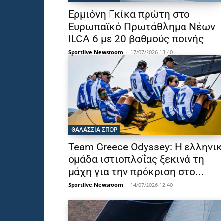
Ερμιόνη Γκίκα πρώτη στο
Ευρωπαϊκό Πρωτάθλημα Νέων
ILCA 6 με 20 βαθμούς ποινής
Sportlive Newsroom
-
17/07/2026 13:40
ΘΑΛΆΣΣΙΑ ΣΠΟΡ
Team Greece Odyssey: Η ελληνι
ομάδα ιστιοπλοΐας ξεκινά τη
μάχη για την πρόκριση στο...
Sportlive Newsroom
-
14/07/2026 12:40