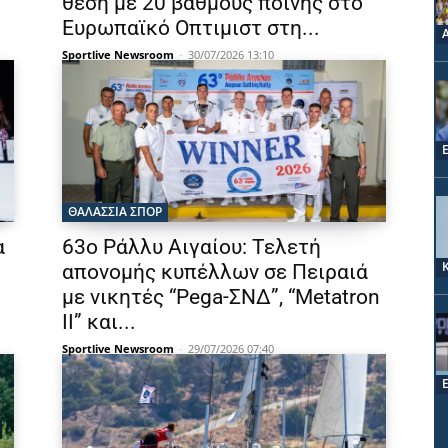
τ
θέση με 20 βαθμούς ποινής στο
Ευρωπαϊκό Οπτιμιστ στη...
Sportlive Newsroom
-
30/07/2026 13:10
ΘΑΛΆΣΣΙΑ ΣΠΟΡ
α
63ο Ράλλυ Αιγαίου: Τελετή
απονομής κυπέλλων σε Πειραιά
με νικητές “Pega-ΣΝΔ”, “Metatron
II” και...
Sportlive Newsroom
-
29/07/2026 07:40