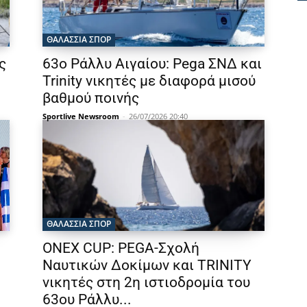
ΘΑΛΆΣΣΙΑ ΣΠΟΡ
ς
63ο Ράλλυ Αιγαίου: Pega ΣΝΔ και
Trinity νικητές με διαφορά μισού
βαθμού ποινής
Sportlive Newsroom
-
26/07/2026 20:40
ΘΑΛΆΣΣΙΑ ΣΠΟΡ
ONEX CUP: PEGA-Σχολή
Ναυτικών Δοκίμων και TRINITY
νικητές στη 2η ιστιοδρομία του
63ου Ράλλυ...