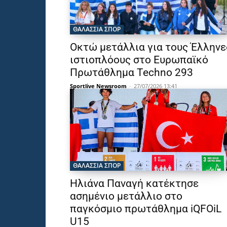
ΘΑΛΆΣΣΙΑ ΣΠΟΡ
Οκτώ μετάλλια για τους Έλληνε
ιστιοπλόους στο Ευρωπαϊκό
Πρωτάθλημα Techno 293
Sportlive Newsroom
-
27/07/2026 13:41
ΘΑΛΆΣΣΙΑ ΣΠΟΡ
Ηλιάνα Παναγή κατέκτησε
ασημένιο μετάλλιο στο
παγκόσμιο πρωτάθλημα iQFOiL
U15