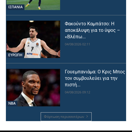
ΙΣΠΑΝΙΑ
Φακούντο Καμπάτσο: Η
αποκάλυψη για το ύψος –
«Βλέπω...
04/08/2026 02:11
ΕΥΡΩΠΗ
Γουεμπανιάμα: Ο Κρις Μπος
τον συμβουλεύει για την
πιστή...
04/08/2026 09:12
NBA
Φόρτωση περισσοτέρων