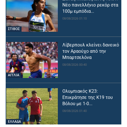
Νέο πανελλήνιο ρεκόρ στα
100μ εμπόδια...
08/08/2026 01:10
ΣΤΙΒΟΣ
Λίβερπουλ κλείνει δανεικό
τον Αραούχο από την
Μπαρτσελόνα
08/08/2026 00:40
ΑΓΓΛΙΑ
Ολυμπιακός Κ23:
Επικράτησε της Κ19 του
Βόλου με 1-0...
08/08/2026 01:40
ΕΛΛΑΔΑ