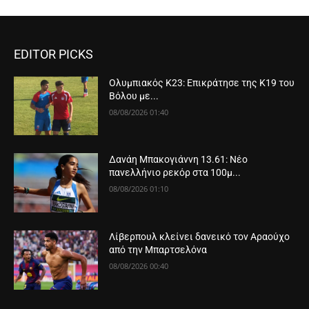
EDITOR PICKS
Ολυμπιακός Κ23: Επικράτησε της Κ19 του
Βόλου με...
08/08/2026 01:40
Δανάη Μπακογιάννη 13.61: Νέο
πανελλήνιο ρεκόρ στα 100μ...
08/08/2026 01:10
Λίβερπουλ κλείνει δανεικό τον Αραούχο
από την Μπαρτσελόνα
08/08/2026 00:40