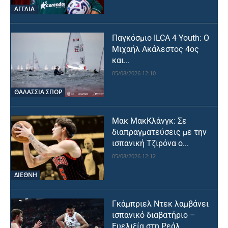
ΑΓΓΛΙΑ
Παγκόσμιο ILCA 4 Youth: Ο
Μιχαήλ Ακάλεστος 4ος
και...
05/08/2026 12:10
ΘΑΛΆΣΣΙΑ ΣΠΟΡ
Μακ ΜακΚλάνγκ: Σε
διαπραγματεύσεις με την
ισπανική Τζιρόνα ο...
05/08/2026 12:12
ΔΙΕΘΝΗ
Γκάμπριελ Ντεκ λαμβάνει
ισπανικό διαβατήριο –
Ευελιξία στη Ρεάλ...