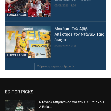
05/08/2026 11:26
EUROLEAGUE
Μακάμπι Τελ Αβίβ:
Απέκτησε τον Ντάνιελ Τάις
έως το...
05/08/2026 12:58
EUROLEAGUE
Φόρτωση περισσοτέρων
EDITOR PICKS
Ντάνιελ Μπραγάνσα για τον Ολυμπιακό: Η
A Bola...