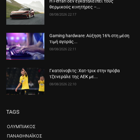
Η Ferrari δεν εγκαταλείπει τους
θερμικούς κινητήρες –...
08/08/2026 22:17
Gaming hardware: Αύξηση 16% στη μέση
τιμή αγοράς...
08/08/2026 22:11
Γκατσίνοβιτς: Χατ-τρικ στην πρόβα
τζενεράλε της ΑΕΚ με...
08/08/2026 22:10
TAGS
ΟΛΥΜΠΙΑΚΌΣ
ΠΑΝΑΘΗΝΑΪΚΌΣ