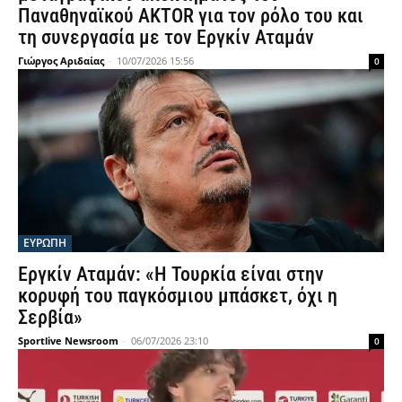
Παναθηναϊκού AKTOR για τον ρόλο του και
τη συνεργασία με τον Εργκίν Αταμάν
Γιώργος Αριδαίας
-
10/07/2026 15:56
0
ΕΥΡΩΠΗ
Εργκίν Αταμάν: «Η Τουρκία είναι στην
κορυφή του παγκόσμιου μπάσκετ, όχι η
Σερβία»
Sportlive Newsroom
-
06/07/2026 23:10
0