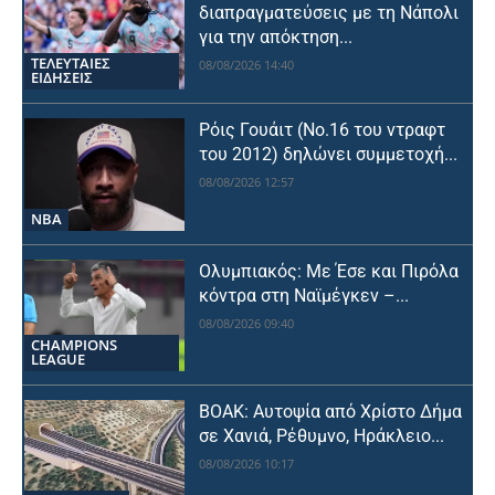
διαπραγματεύσεις με τη Νάπολι
για την απόκτηση...
ΤΕΛΕΥΤΑΙΕΣ
08/08/2026 14:40
ΕΙΔΗΣΕΙΣ
Ρόις Γουάιτ (Νο.16 του ντραφτ
του 2012) δηλώνει συμμετοχή...
08/08/2026 12:57
NBA
Ολυμπιακός: Με Έσε και Πιρόλα
κόντρα στη Ναϊμέγκεν –...
08/08/2026 09:40
CHAMPIONS
LEAGUE
ΒΟΑΚ: Αυτοψία από Χρίστο Δήμα
σε Χανιά, Ρέθυμνο, Ηράκλειο...
08/08/2026 10:17