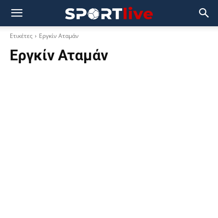
Ετικέτες
Εργκίν Αταμάν
Εργκίν Αταμάν