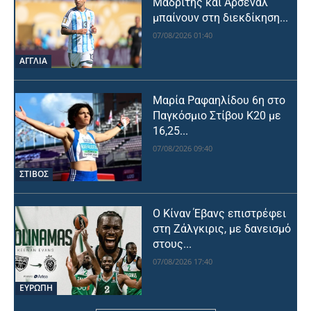
Μαδρίτης και Άρσεναλ
μπαίνουν στη διεκδίκηση...
07/08/2026 01:40
ΑΓΓΛΙΑ
Μαρία Ραφαηλίδου 6η στο
Παγκόσμιο Στίβου Κ20 με
16,25...
07/08/2026 09:40
ΣΤΙΒΟΣ
Ο Κίναν Έβανς επιστρέφει
στη Ζάλγκιρις, με δανεισμό
στους...
07/08/2026 17:40
ΕΥΡΩΠΗ