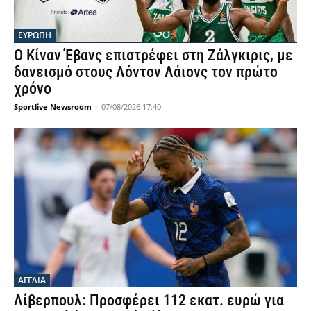
ΕΥΡΩΠΗ
Ο Κίναν Έβανς επιστρέφει στη Ζάλγκιρις, με
δανεισμό στους Λόντον Λάιονς τον πρώτο
χρόνο
Sportlive Newsroom
-
07/08/2026 17:40
ΑΓΓΛΙΑ
Λίβερπουλ: Προσφέρει 112 εκατ. ευρώ για