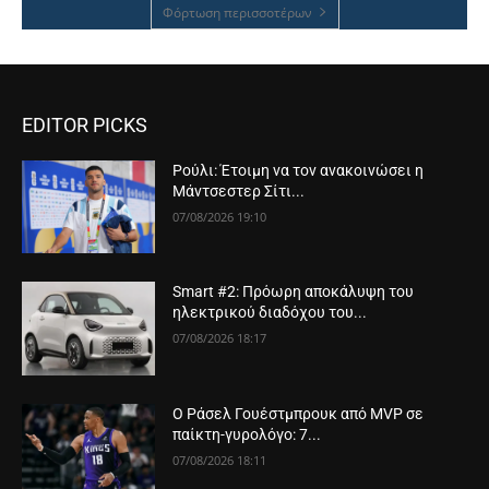
Φόρτωση περισσοτέρων
EDITOR PICKS
Ρούλι: Έτοιμη να τον ανακοινώσει η
Μάντσεστερ Σίτι...
07/08/2026 19:10
Smart #2: Πρόωρη αποκάλυψη του
ηλεκτρικού διαδόχου του...
07/08/2026 18:17
Ο Ράσελ Γουέστμπρουκ από MVP σε
παίκτη-γυρολόγο: 7...
07/08/2026 18:11