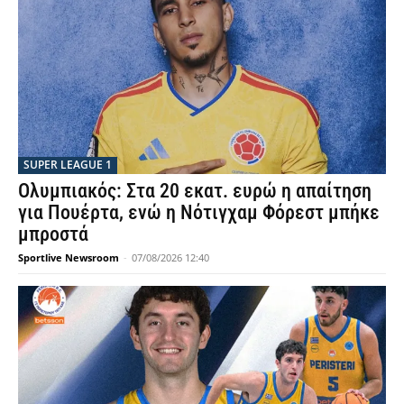
SUPER LEAGUE 1
Ολυμπιακός: Στα 20 εκατ. ευρώ η απαίτηση
για Πουέρτα, ενώ η Νότιγχαμ Φόρεστ μπήκε
μπροστά
Sportlive Newsroom
-
07/08/2026 12:40