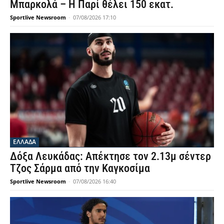
Μπαρκολά – Η Παρί θέλει 150 εκατ.
Sportlive Newsroom
-
07/08/2026 17:10
ΕΛΛΑΔΑ
Δόξα Λευκάδας: Απέκτησε τον 2.13μ σέντερ
Τζος Σάρμα από την Καγκοσίμα
Sportlive Newsroom
-
07/08/2026 16:40