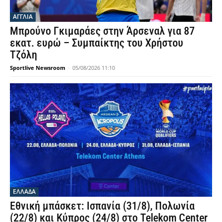
ΑΓΓΛΙΑ
Μπρούνο Γκιμαράες στην Άρσεναλ για 87
εκατ. ευρώ – Συμπαίκτης του Χρήστου
Τζόλη
Sportlive Newsroom
-
05/08/2026 11:10
ΕΛΛΑΔΑ
Εθνική μπάσκετ: Ισπανία (31/8), Πολωνία
(22/8) και Κύπρος (24/8) στο Telekom Center