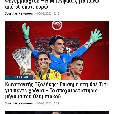
Φενέρμπαχτσε – Η Μπενφίκα ζητά πάνω
από 50 εκατ. ευρώ
Sportlive Newsroom
-
05/08/2026 13:40
SUPER LEAGUE 1
Κωνσταντής Τζολάκης: Επίσημα στη Χαλ Σίτι
για πέντε χρόνια – Το αποχαιρετιστήριο
μήνυμα του Ολυμπιακού
Sportlive Newsroom
-
05/08/2026 13:11