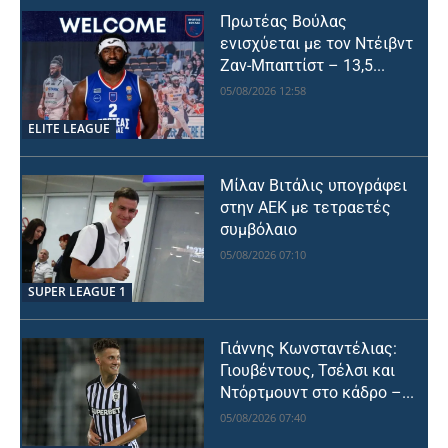
Πρωτέας Βούλας
ενισχύεται με τον Ντέιβντ
Ζαν-Μπαπτίστ – 13,5...
05/08/2026 12:58
ELITE LEAGUE
Μίλαν Βιτάλις υπογράφει
στην ΑΕΚ με τετραετές
συμβόλαιο
05/08/2026 07:10
SUPER LEAGUE 1
Γιάννης Κωνσταντέλιας:
Γιουβέντους, Τσέλσι και
Ντόρτμουντ στο κάδρο –...
05/08/2026 07:40