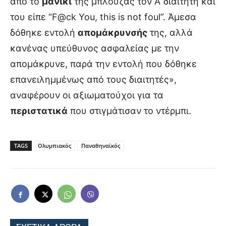
από το
μανίκι
της μπλούζας τον Α’ διαιτητή και
του είπε “F@ck You, this is not foul”. Άμεσα
δόθηκε εντολή
απομάκρυνσής
της, αλλά
κανένας υπεύθυνος ασφαλείας με την
απομάκρυνε, παρά την εντολή που δόθηκε
επανειλημμένως από τους διαιτητές»,
αναφέρουν οι αξιωματούχοι για τα
περιστατικά
που στιγμάτισαν το ντέρμπι.
TAGS
Ολυμπιακός
Παναθηναϊκός