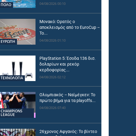
04/08/2026 00:10
ΠΟΛΟ
Μονακό: Ορατός ο
αποκλεισμός από το EuroCup –
Το...
04/08/2026 01:10
ΕΥΡΩΠΗ
PlayStation 5: Έσοδα 136 δισ.
δολαρίων και ρεκόρ
κερδοφορίας...
04/08/2026 02:12
ΤΕΧΝΟΛΟΓΙΑ
Ολυμπιακός – Ναϊμέγκεν: Το
πρώτο βήμα για τα playoffs...
04/08/2026 07:40
CHAMPIONS
LEAGUE
26χρονος Αφγανός: Το βίντεο