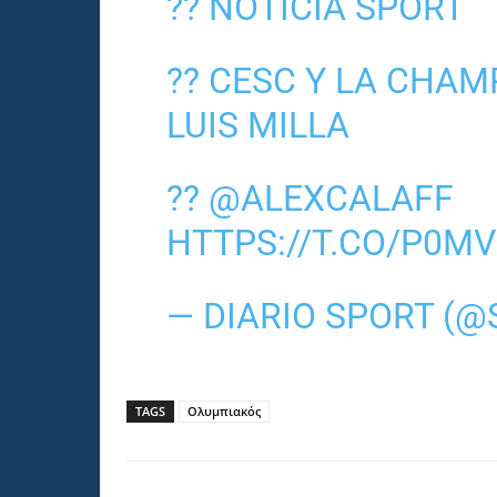
?? NOTICIA SPORT
?? CESC Y LA CHA
LUIS MILLA
??
@ALEXCALAFF
HTTPS://T.CO/P0M
— DIARIO SPORT (
TAGS
Ολυμπιακός