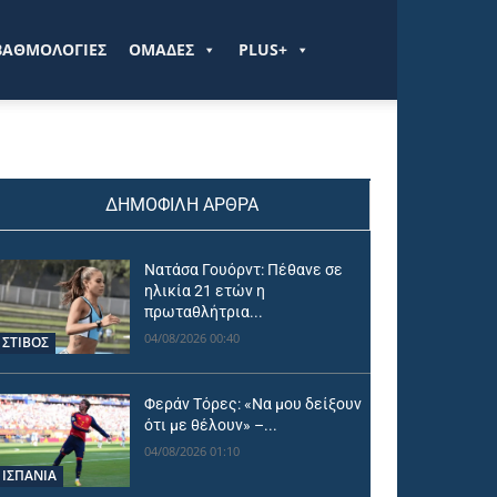
ΒΑΘΜΟΛΟΓΙΕΣ
ΟΜΑΔΕΣ
PLUS+
ΔΗΜΟΦΙΛΗ ΑΡΘΡΑ
Νατάσα Γουόρντ: Πέθανε σε
ηλικία 21 ετών η
πρωταθλήτρια...
04/08/2026 00:40
ΣΤΙΒΟΣ
Φεράν Τόρες: «Να μου δείξουν
ότι με θέλουν» –...
04/08/2026 01:10
ΙΣΠΑΝΙΑ