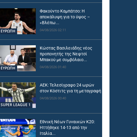
Φακούντο Καμπάτσο: Η
αποκάλυψη για το ύψος –
«Βλέπω...
04/08/2026 02:11
ΕΥΡΩΠΗ
Κώστας Βασιλειάδης νέος
προπονητής της Νεφτσί
Μπακού με συμβόλαιο...
04/08/2026 01:40
ΕΥΡΩΠΗ
ΑΕΚ: Τελεσίγραφο 24 ωρών
στον Κόστιτς για τη μεταγραφή
04/08/2026 00:40
SUPER LEAGUE 1
Εθνική Νέων Γυναικών Κ20:
Ηττήθηκε 14-13 από την
Ιταλία...