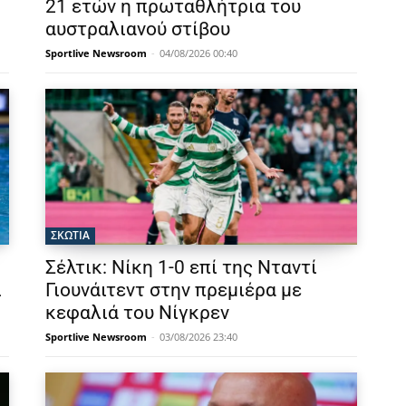
21 ετών η πρωταθλήτρια του
αυστραλιανού στίβου
Sportlive Newsroom
-
04/08/2026 00:40
ΣΚΩΤΙΑ
Σέλτικ: Νίκη 1-0 επί της Νταντί
ι
Γιουνάιτεντ στην πρεμιέρα με
κεφαλιά του Νίγκρεν
Sportlive Newsroom
-
03/08/2026 23:40