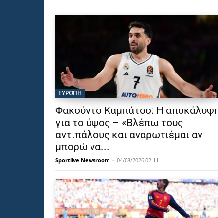
ΕΥΡΩΠΗ
Φακούντο Καμπάτσο: Η αποκάλυψ
για το ύψος – «Βλέπω τους
αντιπάλους και αναρωτιέμαι αν
μπορώ να...
Sportlive Newsroom
-
04/08/2026 02:11