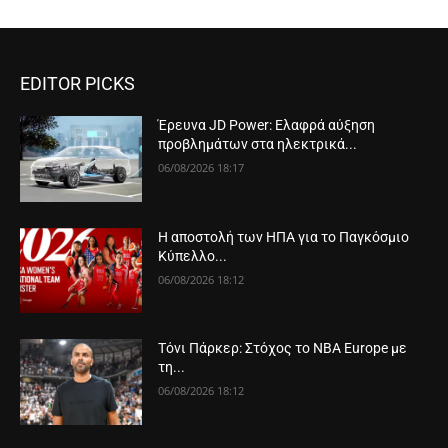
EDITOR PICKS
Έρευνα JD Power: Ελαφρά αύξηση
προβλημάτων στα ηλεκτρικά...
06/08/2026 18:17
Η αποστολή των ΗΠΑ για το Παγκόσμιο
Κύπελλο...
06/08/2026 18:12
Τόνι Πάρκερ: Στόχος το NBA Europe με
τη...
06/08/2026 18:12