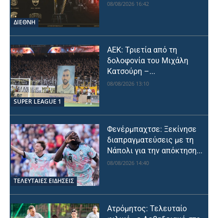
08/08/2026 16:42
ΔΙΕΘΝΗ
ΑΕΚ: Τριετία από τη
δολοφονία του Μιχάλη
Κατσούρη –...
08/08/2026 13:10
SUPER LEAGUE 1
Φενέρμπαχτσε: Ξεκίνησε
διαπραγματεύσεις με τη
Νάπολι για την απόκτηση...
08/08/2026 14:40
ΤΕΛΕΥΤΑΙΕΣ ΕΙΔΗΣΕΙΣ
Ατρόμητος: Τελευταίο