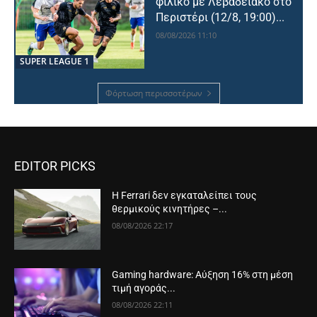
φιλικό με Λεβαδειακό στο
Περιστέρι (12/8, 19:00)...
08/08/2026 11:10
SUPER LEAGUE 1
Φόρτωση περισσοτέρων
EDITOR PICKS
Η Ferrari δεν εγκαταλείπει τους
θερμικούς κινητήρες –...
08/08/2026 22:17
Gaming hardware: Αύξηση 16% στη μέση
τιμή αγοράς...
08/08/2026 22:11