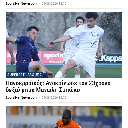
Sportlive Newsroom
-
08/08/2026 18:10
SUPERBET LEAGUE 2
Πανσερραϊκός: Ανακοίνωσε τον 23χρονο
δεξιό μπακ Μανώλη Σμπώκο
Sportlive Newsroom
-
08/08/2026 15:10