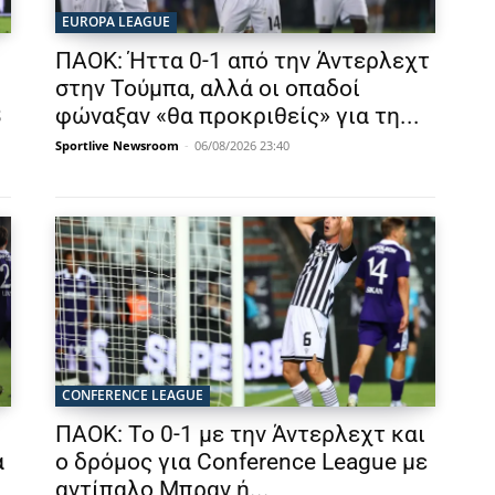
EUROPA LEAGUE
ΠΑΟΚ: Ήττα 0-1 από την Άντερλεχτ
στην Τούμπα, αλλά οι οπαδοί
3
φώναξαν «θα προκριθείς» για τη...
Sportlive Newsroom
-
06/08/2026 23:40
CONFERENCE LEAGUE
ΠΑΟΚ: Το 0-1 με την Άντερλεχτ και
α
ο δρόμος για Conference League με
αντίπαλο Μπραν ή...