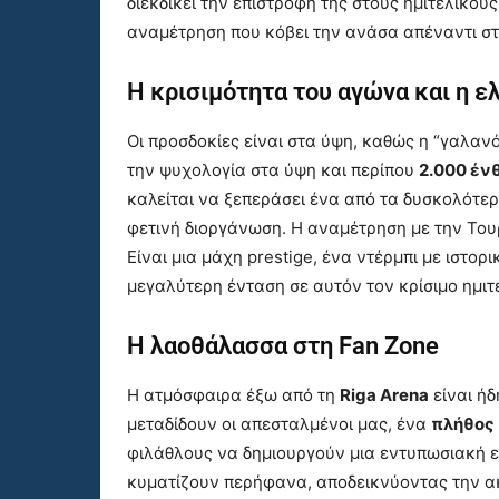
διεκδικεί την επιστροφή της στους ημιτελικο
αναμέτρηση που κόβει την ανάσα απέναντι στ
Η κρισιμότητα του αγώνα και η ε
Οι προσδοκίες είναι στα ύψη, καθώς η “γαλαν
την ψυχολογία στα ύψη και περίπου
2.000 έν
καλείται να ξεπεράσει ένα από τα δυσκολότερ
φετινή διοργάνωση. Η αναμέτρηση με την Τουρ
Είναι μια μάχη prestige, ένα ντέρμπι με ιστορ
μεγαλύτερη ένταση σε αυτόν τον κρίσιμο ημιτ
Η λαοθάλασσα στη Fan Zone
Η ατμόσφαιρα έξω από τη
Riga Arena
είναι ήδ
μεταδίδουν οι απεσταλμένοι μας, ένα
πλήθος
φιλάθλους να δημιουργούν μια εντυπωσιακή ε
κυματίζουν περήφανα, αποδεικνύοντας την ακό