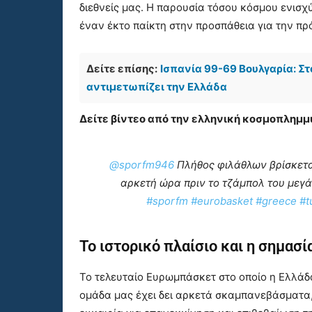
διεθνείς μας. Η παρουσία τόσου κόσμου ενισχύ
έναν έκτο παίκτη στην προσπάθεια για την πρό
Δείτε επίσης:
Ισπανία 99-69 Βουλγαρία: Σ
αντιμετωπίζει την Ελλάδα
Δείτε βίντεο από την ελληνική κοσμοπλημμύ
@sporfm946
Πλήθος φιλάθλων βρίσκεται
αρκετή ώρα πριν το τζάμπολ του μεγ
#sporfm
#eurobasket
#greece
#t
Το ιστορικό πλαίσιο και η σημασί
Το τελευταίο Ευρωμπάσκετ στο οποίο η Ελλάδα
ομάδα μας έχει δει αρκετά σκαμπανεβάσματα, 