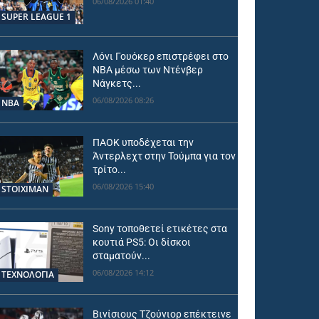
06/08/2026 01:40
SUPER LEAGUE 1
Λόνι Γουόκερ επιστρέφει στο
NBA μέσω των Ντένβερ
Νάγκετς...
06/08/2026 08:26
NBA
ΠΑΟΚ υποδέχεται την
Άντερλεχτ στην Τούμπα για τον
τρίτο...
06/08/2026 15:40
STOIXIMAN
Sony τοποθετεί ετικέτες στα
κουτιά PS5: Οι δίσκοι
σταματούν...
06/08/2026 14:12
ΤΕΧΝΟΛΟΓΙΑ
Βινίσιους Τζούνιορ επέκτεινε