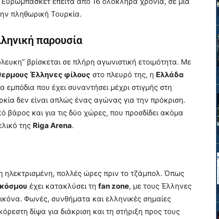
ύς Ευρωμπάσκετ έπειτα από 16 ολόκληρα χρόνια, σε μια
ην πληθωρική Τουρκία.
λληνική παρουσία
όλευκη” βρίσκεται σε πλήρη αγωνιστική ετοιμότητα. Με
θερμους Έλληνες φίλους
στο πλευρό της, η
Ελλάδα
α εμπόδια που έχει συναντήσει μέχρι στιγμής στη
κία δεν είναι απλώς ένας αγώνας για την πρόκριση.
ικό βάρος και για τις δύο χώρες, που προσδίδει ακόμα
ελικό της
Riga Arena
.
η ηλεκτρισμένη, πολλές ώρες πριν το τζάμπολ. Όπως
 κόσμου
έχει κατακλύσει τη
fan zone
, με τους Έλληνες
ικόνα. Φωνές, συνθήματα και ελληνικές σημαίες
ρεστη δίψα για διάκριση και τη στήριξη προς τους