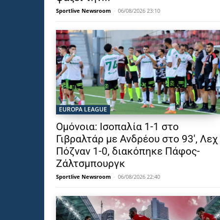
Sportlive Newsroom
-
06/08/2026 23:10
EUROPA LEAGUE
Ομόνοια: Ισοπαλία 1-1 στο
Γιβραλτάρ με Ανδρέου στο 93′, Λεχ
Πόζναν 1-0, διακόπηκε Πάφος-
Ζάλτσμπουργκ
Sportlive Newsroom
-
06/08/2026 22:40