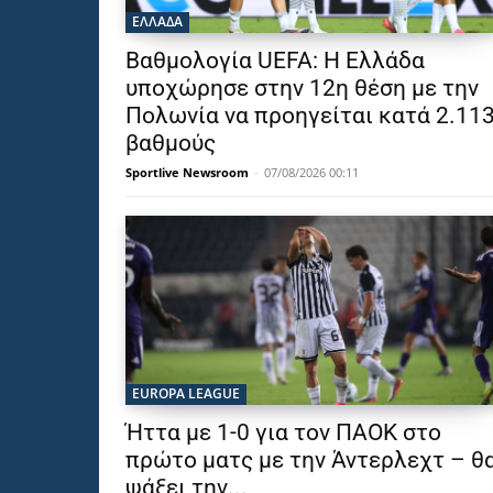
ΕΛΛΑΔΑ
Βαθμολογία UEFA: Η Ελλάδα
υποχώρησε στην 12η θέση με την
Πολωνία να προηγείται κατά 2.11
βαθμούς
Sportlive Newsroom
-
07/08/2026 00:11
EUROPA LEAGUE
Ήττα με 1-0 για τον ΠΑΟΚ στο
πρώτο ματς με την Άντερλεχτ – θ
ψάξει την...