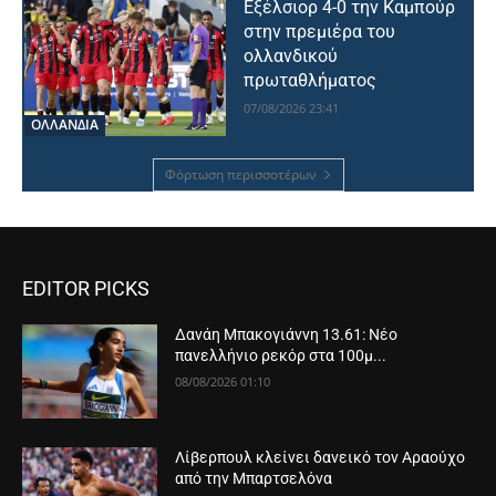
Εξέλσιορ 4-0 την Καμπούρ
στην πρεμιέρα του
ολλανδικού
πρωταθλήματος
07/08/2026 23:41
OΛΛΑΝΔΊΑ
Φόρτωση περισσοτέρων
EDITOR PICKS
Δανάη Μπακογιάννη 13.61: Νέο
πανελλήνιο ρεκόρ στα 100μ...
08/08/2026 01:10
Λίβερπουλ κλείνει δανεικό τον Αραούχο
από την Μπαρτσελόνα