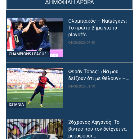
ΔΗΜΟΦΙΛΗ ΑΡΘΡΑ
Ολυμπιακός – Ναϊμέγκεν:
Το πρώτο βήμα για τα
playoffs...
04/08/2026 07:40
CHAMPIONS LEAGUE
Φεράν Τόρες: «Να μου
δείξουν ότι με θέλουν» –...
04/08/2026 01:10
ΙΣΠΑΝΙΑ
26χρονος Αφγανός: Το
βίντεο που τον δείχνει να
μεταφέρει...