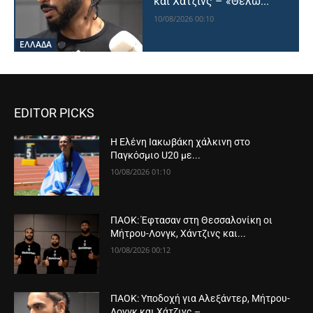
και Χάτζινς – «Θέλω...
10/08/2026 00:10
ΕΛΛΑΔΑ
EDITOR PICKS
Η Ελένη Ιακωβάκη χάλκινη στο
Παγκόσμιο U20 με...
10/08/2026 01:10
ΠΑΟΚ: Έφτασαν στη Θεσσαλονίκη οι
Μήτρου-Λονγκ, Χάντζινς και...
10/08/2026 00:12
ΠΑΟΚ: Υποδοχή για Αλεξάντερ, Μήτρου-
Λονγκ και Χάτζινς –...