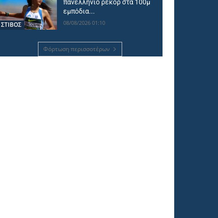
πανελλήνιο ρεκόρ στα 100μ
εμπόδια...
08/08/2026 01:10
ΣΤΙΒΟΣ
Φόρτωση περισσοτέρων