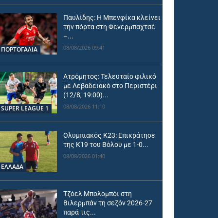
Παυλίδης: Η Μπενφίκα κλείνει
την πόρτα στη Φενερμπαχτσέ
–...
08/08/2026 09:41
ΠΟΡΤΟΓΑΛΙΑ
Ατρόμητος: Τελευταίο φιλικό
με Λεβαδειακό στο Περιστέρι
(12/8, 19:00)...
08/08/2026 11:10
SUPER LEAGUE 1
Ολυμπιακός Κ23: Επικράτησε
της Κ19 του Βόλου με 1-0...
08/08/2026 01:40
ΕΛΛΑΔΑ
Τζόελ Μπολομπόι στη
Βιλερμπάν τη σεζόν 2026-27
παρά τις...