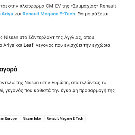
ται στην πλατφόρμα CM-EV της «Συμμαχίας» Renault-
 Ariya
και
Renault Megane E-Tech
. Θα μοιράζεται
.
ς Nissan στο Σάντερλαντ της Αγγλίας, όπου
 Ariya και
Leaf
, γεγονός που ενισχύει την εγχώρια
 αγορά
μοντέλα της Nissan στην Ευρώπη, αποτελώντας το
ai, γεγονός που καθιστά την έγκαιρη προσαρμογή της
san Europe
Nissan Juke
Renault Megane E-Tech