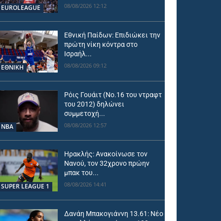
08/08/2026 12:12
EUROLEAGUE
Εθνική Παίδων: Επιδιώκει την
πρώτη νίκη κόντρα στο
Ισραήλ...
08/08/2026 09:12
ΕΘΝΙΚΉ
Ρόις Γουάιτ (Νο.16 του ντραφτ
του 2012) δηλώνει
συμμετοχή...
08/08/2026 12:57
NBA
Ηρακλής: Ανακοίνωσε τον
Νανού, τον 32χρονο πρώην
μπακ του...
08/08/2026 14:41
SUPER LEAGUE 1
Δανάη Μπακογιάννη 13.61: Νέο