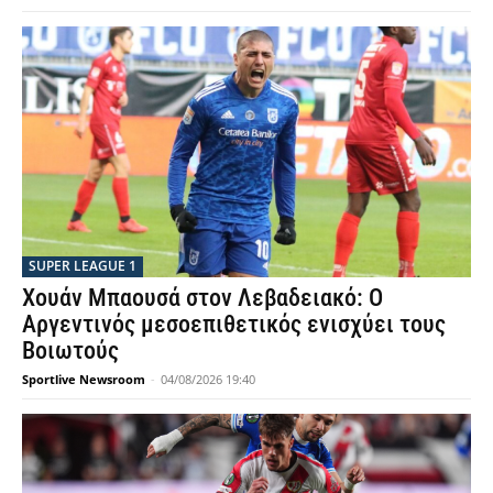
SUPER LEAGUE 1
Χουάν Μπαουσά στον Λεβαδειακό: Ο
Αργεντινός μεσοεπιθετικός ενισχύει τους
Βοιωτούς
Sportlive Newsroom
-
04/08/2026 19:40