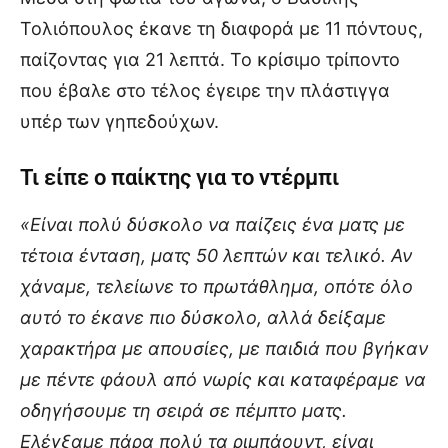
Τολιόπουλος έκανε τη διαφορά με 11 πόντους,
παίζοντας για 21 λεπτά. Το κρίσιμο τρίποντο
που έβαλε στο τέλος έγειρε την πλάστιγγα
υπέρ των γηπεδούχων.
Τι είπε ο παίκτης για το ντέρμπι
«Είναι πολύ δύσκολο να παίζεις ένα ματς με
τέτοια ένταση, ματς 50 λεπτών και τελικό. Αν
χάναμε, τελείωνε το πρωτάθλημα, οπότε όλο
αυτό το έκανε πιο δύσκολο, αλλά δείξαμε
χαρακτήρα με απουσίες, με παιδιά που βγήκαν
με πέντε φάουλ από νωρίς και καταφέραμε να
οδηγήσουμε τη σειρά σε πέμπτο ματς.
Ελέγξαμε πάρα πολύ τα ριμπάουντ, είναι