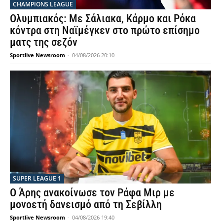
CHAMPIONS LEAGUE
Ολυμπιακός: Με Σάλιακα, Κάρμο και Ρόκα
κόντρα στη Ναϊμέγκεν στο πρώτο επίσημο
ματς της σεζόν
Sportlive Newsroom
-
04/08/2026 20:10
SUPER LEAGUE 1
Ο Άρης ανακοίνωσε τον Ράφα Μιρ με
μονοετή δανεισμό από τη Σεβίλλη
Sportlive Newsroom
-
04/08/2026 19:40