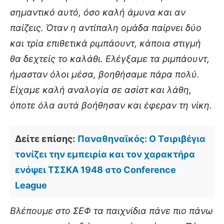
σημαντικό αυτό, όσο καλή άμυνα και αν
παίζεις. Όταν η αντίπαλη ομάδα παίρνει δύο
και τρία επιθετικά ριμπάουντ, κάποια στιγμή
θα δεχτείς το καλάθι. Ελέγξαμε τα ριμπάουντ,
ήμασταν όλοι μέσα, βοηθήσαμε πάρα πολύ.
Είχαμε καλή αναλογία σε ασίστ και λάθη,
όποτε όλα αυτά βοήθησαν και έφεραν τη νίκη.
Δείτε επίσης:
Παναθηναϊκός: Ο Τσιριβέγια
τονίζει την εμπειρία και τον χαρακτήρα
ενόψει ΤΣΣΚΑ 1948 στο Conference
League
Βλέπουμε στο ΣΕΦ τα παιχνίδια πάνε πιο πάνω