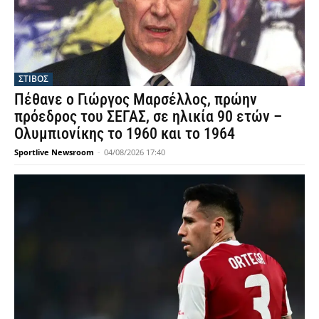
ΣΤΙΒΟΣ
Πέθανε ο Γιώργος Μαρσέλλος, πρώην
πρόεδρος του ΣΕΓΑΣ, σε ηλικία 90 ετών –
Ολυμπιονίκης το 1960 και το 1964
Sportlive Newsroom
-
04/08/2026 17:40