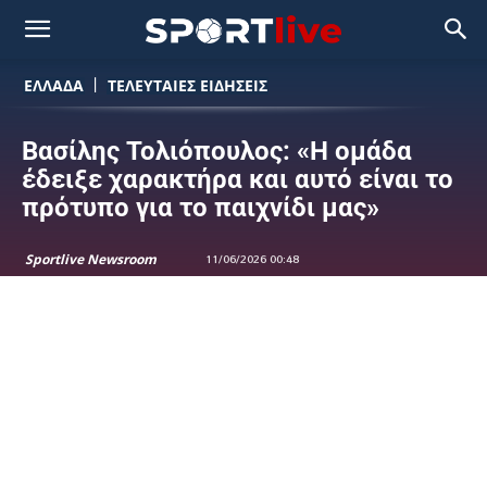
ΕΛΛΑΔΑ
ΤΕΛΕΥΤΑΙΕΣ ΕΙΔΗΣΕΙΣ
Βασίλης Τολιόπουλος: «Η ομάδα
έδειξε χαρακτήρα και αυτό είναι το
πρότυπο για το παιχνίδι μας»
Sportlive Newsroom
11/06/2026 00:48