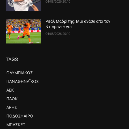
04/08/2026 20:10
Ρεάλ Μαδρίτης: Μια ανάσα από τον
Ντιομαντέ για...
04/08/2026 20:10
TAGS
ΟΛΥΜΠΙΑΚΌΣ
ΠΑΝΑΘΗΝΑΪΚΌΣ
ΑΕΚ
ΠΑΟΚ
ΆΡΗΣ
ΠΟΔΌΣΦΑΙΡΟ
ΜΠΆΣΚΕΤ