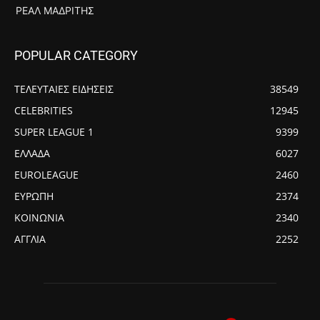
ΡΕΆΛ ΜΑΔΡΊΤΗΣ
POPULAR CATEGORY
ΤΕΛΕΥΤΑΙΕΣ ΕΙΔΗΣΕΙΣ
38549
CELEBRITIES
12945
SUPER LEAGUE 1
9399
ΕΛΛΑΔΑ
6027
EUROLEAGUE
2460
ΕΥΡΩΠΗ
2374
ΚΟΙΝΩΝΙΑ
2340
ΑΓΓΛΙΑ
2252