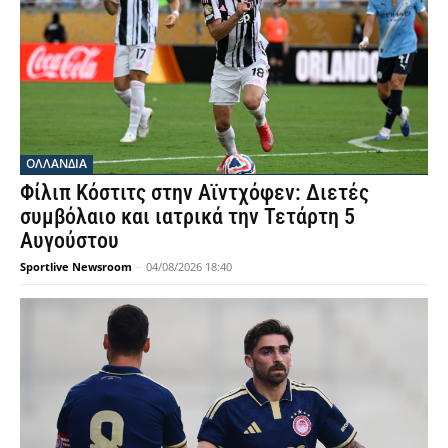
OΛΛΑΝΔΊΑ
Φίλιπ Κόστιτς στην Αϊντχόφεν: Διετές
συμβόλαιο και ιατρικά την Τετάρτη 5
Αυγούστου
Sportlive Newsroom
-
04/08/2026 18:40