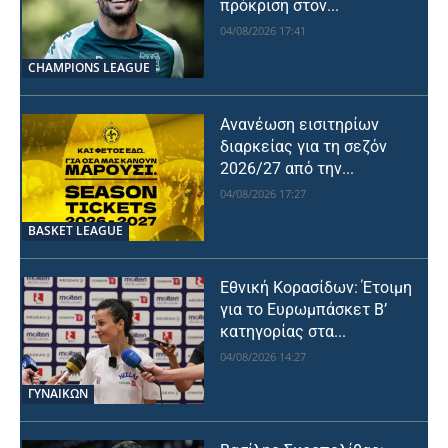
πρόκριση στον...
04/08/2026 17:41
CHAMPIONS LEAGUE
Ανανέωση εισιτηρίων
διαρκείας για τη σεζόν
2026/27 από την...
04/08/2026 17:27
BASKET LEAGUE
Εθνική Κορασίδων: Έτοιμη
για το Ευρωμπάσκετ Β’
κατηγορίας στα...
04/08/2026 14:27
ΓΥΝΑΙΚΩΝ