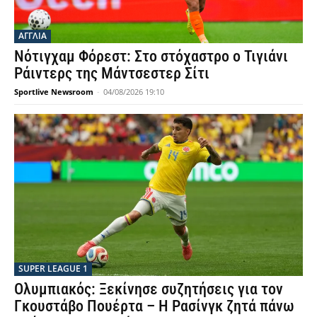
ΑΓΓΛΙΑ
Νότιγχαμ Φόρεστ: Στο στόχαστρο ο Τιγιάνι
Ράιντερς της Μάντσεστερ Σίτι
Sportlive Newsroom
-
04/08/2026 19:10
SUPER LEAGUE 1
Ολυμπιακός: Ξεκίνησε συζητήσεις για τον
Γκουστάβο Πουέρτα – Η Ρασίνγκ ζητά πάνω