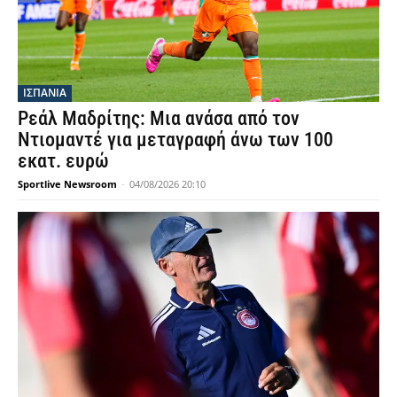
ΙΣΠΑΝΙΑ
Ρεάλ Μαδρίτης: Μια ανάσα από τον
Ντιομαντέ για μεταγραφή άνω των 100
εκατ. ευρώ
Sportlive Newsroom
-
04/08/2026 20:10