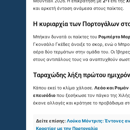
Μουντιάλ 2026. Η επικράτηση με
2-1
επί της
Χ
και αρκετή ένταση ανάμεσα στους παίκτες.
Η κυριαρχία των Πορτογάλων στο
Μπήκαν δυνατά οι παίκτες του
Ρομπέρτο Μαρ
Γκονσάλο Γκέδες άνοιξε το σκορ, ενώ ο Μπρο
αέρα δύο τερμάτων στην ομάδα του. Οι Ίβηρε
στους αντιπάλους τους να αναπτυχθούν σωστ
Ταραχώδης λήξη πρώτου ημιχρόνο
Κάπου εκεί το κλίμα χάλασε.
Λεάο και Ρομάν
επεισόδιο
που ξεσήκωσε τον πάγκο της Χιλής
έκανε αλλαγές και κράτησε το προβάδισμα στ
Δείτε επίσης:
Λούκα Μόντριτς: Έντονες αντ
Κροατίας με την Πορτογαλία