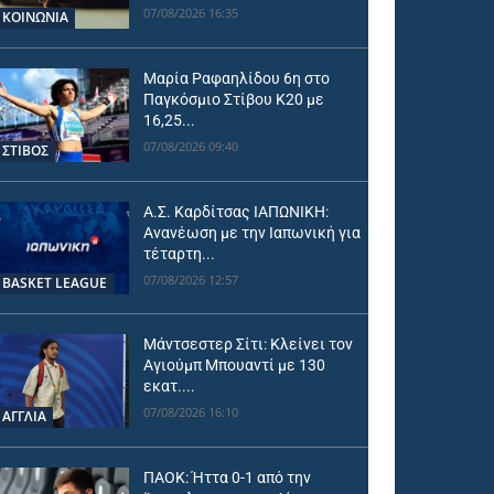
07/08/2026 16:35
ΚΟΙΝΩΝΙΑ
Μαρία Ραφαηλίδου 6η στο
Παγκόσμιο Στίβου Κ20 με
16,25...
07/08/2026 09:40
ΣΤΙΒΟΣ
Α.Σ. Καρδίτσας ΙΑΠΩΝΙΚΗ:
Ανανέωση με την Ιαπωνική για
τέταρτη...
07/08/2026 12:57
BASKET LEAGUE
Μάντσεστερ Σίτι: Κλείνει τον
Αγιούμπ Μπουαντί με 130
εκατ....
07/08/2026 16:10
ΑΓΓΛΙΑ
ΠΑΟΚ: Ήττα 0-1 από την