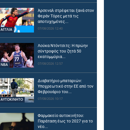
Άρσεναλ στρέφεται ξανά στον
Φεράν Τόρες μετά τις
αποτυχημένες...
07/08/2026 12:40
ΑΓΓΛΙΑ
Λούκα Ντόντσιτς: Η πρώην
σύντροφός του ζητά 50
εκατομμύρια...
07/08/2026 12:57
NBA
Διαβατήριο μπαταριών:
Υποχρεωτικό στην ΕΕ από τον
Φεβρουάριο του...
07/08/2026 10:17
ΑΥΤΟΚΙΝΗΤΟ
Φαρμακείο αυτοκινήτου:
Παράταση έως το 2027 για το
νέο...