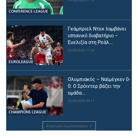
CONFERENCE LEAGUE
Γκάμπριελ Ντεκ λαμβάνει
ισπανικό διαβατήριο –
Ευελιξία στη Ρεάλ...
05/08/2026 11:26
EUROLEAGUE
Ολυμπιακός – Ναϊμέγκεν 0-
0: Ο Σρόιντερ βάζει την
ομάδα...
05/08/2026 00:11
CHAMPIONS LEAGUE
Φόρτωση περισσοτέρων