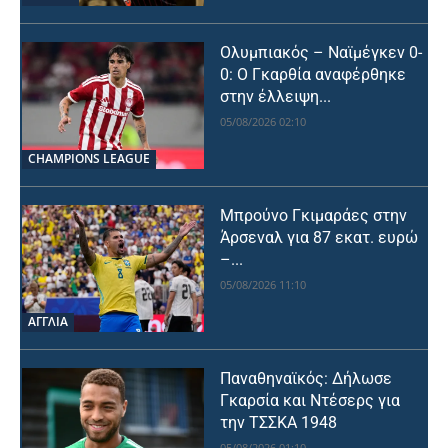
Ολυμπιακός – Ναϊμέγκεν 0-
0: Ο Γκαρθία αναφέρθηκε
στην έλλειψη...
05/08/2026 02:10
CHAMPIONS LEAGUE
Μπρούνο Γκιμαράες στην
Άρσεναλ για 87 εκατ. ευρώ
–...
05/08/2026 11:10
ΑΓΓΛΙΑ
Παναθηναϊκός: Δήλωσε
Γκαρσία και Ντέσερς για
την ΤΣΣΚΑ 1948
05/08/2026 01:10