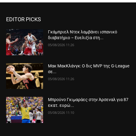
EDITOR PICKS
Γκάμπριελ Ντεκ λαμβάνει ισπανικό
διαβατήριο – Ευελιξία στη...
05/08/2026 11:26
Μακ ΜακΚλάνγκ: Ο δις MVP της G-League
σε...
05/08/2026 11:26
Μπρούνο Γκιμαράες στην Άρσεναλ για 87
εκατ. ευρώ...
05/08/2026 11:10