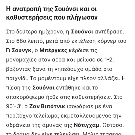
Η ανατροπή της Σουόνσι και οι
καθυστερήσεις που πλήγωσαν
Στο δεύτερο ημίχρονο, η
Σουόνσι
αντέδρασε.
Στο 68ο λεπτό, μετά από εκτέλεση κόρνερ του
Γι Σουνγκ
, ο
Μπέργκες
κέρδισε τις
μονομαχίες στον αέρα και μείωσε σε 1-2,
βάζοντας ξανά τη γηπεδούχο ομάδα στο
παιχνίδι. Το μομέντουμ είχε πλέον αλλάξει. Η
πίεση της
Σουόνσι
εντάθηκε και το
αποκορύφωμα ήρθε στις καθυστερήσεις. Στο
90’+3′, ο
Ζαν Βιπότνικ
ισοφάρισε με ένα
περίτεχνο τελείωμα, εκμεταλλευόμενος την
αδράνεια της άμυνας της
Νότιγχαμ
. Ωστόσο,
το δράμα δεν είχε τελειώσει. Μόλις τέσσερα