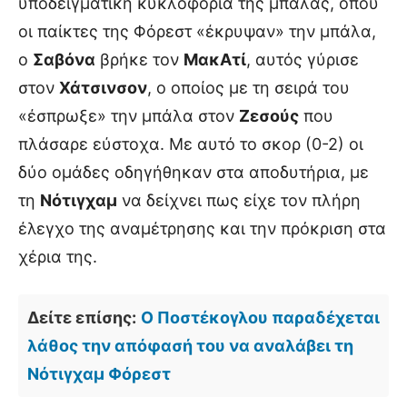
υποδειγματική κυκλοφορία της μπάλας, όπου
οι παίκτες της Φόρεστ «έκρυψαν» την μπάλα,
ο
Σαβόνα
βρήκε τον
ΜακΑτί
, αυτός γύρισε
στον
Χάτσινσον
, ο οποίος με τη σειρά του
«έσπρωξε» την μπάλα στον
Ζεσούς
που
πλάσαρε εύστοχα. Με αυτό το σκορ (0-2) οι
δύο ομάδες οδηγήθηκαν στα αποδυτήρια, με
τη
Νότιγχαμ
να δείχνει πως είχε τον πλήρη
έλεγχο της αναμέτρησης και την πρόκριση στα
χέρια της.
Δείτε επίσης:
Ο Ποστέκογλου παραδέχεται
λάθος την απόφασή του να αναλάβει τη
Νότιγχαμ Φόρεστ