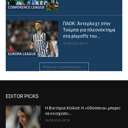
CONFERENCE LEAGUE
ΠΑΟΚ: Άντερλεχτ στην
Τούμπα για πλεονέκτημα
στα playoffs του...
06/08/2026 08:10
EUROPA LEAGUE
Φόρτωση περισσοτέρων
EDITOR PICKS
Η Βικτόρια Χίσλοπ: Η «Οδύσσεια» μπορεί
να ενισχύσει...
06/08/2026 08:34