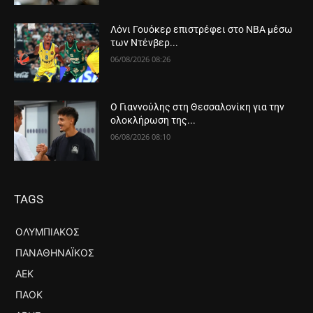
Λόνι Γουόκερ επιστρέφει στο NBA μέσω
των Ντένβερ...
06/08/2026 08:26
Ο Γιαννούλης στη Θεσσαλονίκη για την
ολοκλήρωση της...
06/08/2026 08:10
TAGS
ΟΛΥΜΠΙΑΚΌΣ
ΠΑΝΑΘΗΝΑΪΚΌΣ
ΑΕΚ
ΠΑΟΚ