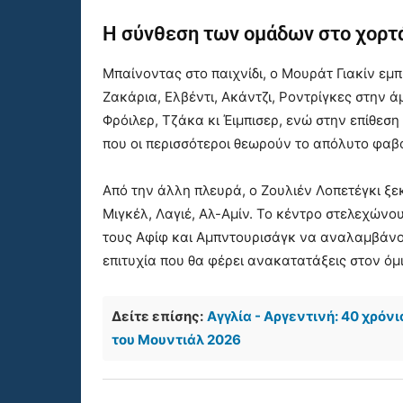
Η σύνθεση των ομάδων στο χορτ
Μπαίνοντας στο παιχνίδι, ο Μουράτ Γιακίν εμ
Ζακάρια, Ελβέντι, Ακάντζι, Ροντρίγκες στην ά
Φρόιλερ, Τζάκα κι Έιμπισερ, ενώ στην επίθεση
που οι περισσότεροι θεωρούν το απόλυτο φαβορ
Από την άλλη πλευρά, ο Ζουλιέν Λοπετέγκι ξε
Μιγκέλ, Λαγιέ, Αλ-Αμίν. Το κέντρο στελεχώνο
τους Αφίφ και Αμπντουρισάγκ να αναλαμβάνου
επιτυχία που θα φέρει ανακατατάξεις στον όμ
Δείτε επίσης:
Αγγλία - Αργεντινή: 40 χρόνι
του Μουντιάλ 2026