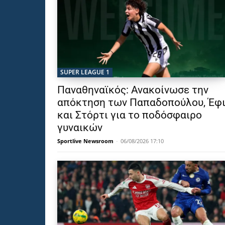
SUPER LEAGUE 1
Παναθηναϊκός: Ανακοίνωσε την
απόκτηση των Παπαδοπούλου, Έφ
και Στόρτι για το ποδόσφαιρο
γυναικών
Sportlive Newsroom
-
06/08/2026 17:10