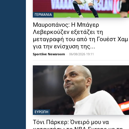
ΓΕΡΜΑΝΙΑ
Μαυροπάνος: Η Μπάγερ
Λεβερκούζεν εξετάζει τη
μεταγραφή του από τη Γουέστ Χαμ
για την ενίσχυση της...
Sportlive Newsroom
-
06/08/2026 19:11
ΕΥΡΩΠΗ
Τόνι Πάρκερ: Όνειρό μου να