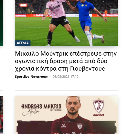
ΑΓΓΛΙΑ
Μικάιλο Μούντρικ επέστρεψε στην
ι
αγωνιστική δράση μετά από δύο
χρόνια κόντρα στη Γιουβέντους
Sportlive Newsroom
-
06/08/2026 17:10