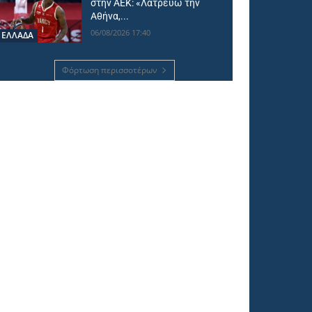
στην ΑΕΚ: «Λατρεύω την
Αθήνα,...
06/08/2026 17:40
ΕΛΛΑΔΑ
Φόρτωση περισσοτέρων