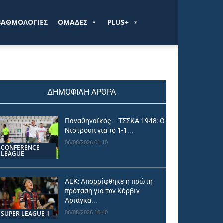
ΒΑΘΜΟΛΟΓΙΕΣ
ΟΜΑΔΕΣ
PLUS+
ΔΗΜΟΦΙΛΗ ΑΡΘΡΑ
Παναθηναϊκός – ΤΣΣΚΑ 1948: Ο
Νίστρουπ για το 1-1...
06/08/2026 01:10
CONFERENCE
LEAGUE
ΑΕΚ: Απορρίφθηκε η πρώτη
πρόταση για τον Κέρβιν
Αριάγκα...
06/08/2026 10:40
SUPER LEAGUE 1