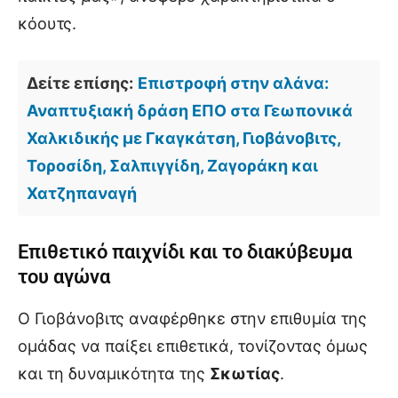
κόουτς.
Δείτε επίσης:
Επιστροφή στην αλάνα:
Αναπτυξιακή δράση ΕΠΟ στα Γεωπονικά
Χαλκιδικής με Γκαγκάτση, Γιοβάνοβιτς,
Τοροσίδη, Σαλπιγγίδη, Ζαγοράκη και
Χατζηπαναγή
Επιθετικό παιχνίδι και το διακύβευμα
του αγώνα
Ο Γιοβάνοβιτς αναφέρθηκε στην επιθυμία της
ομάδας να παίξει επιθετικά, τονίζοντας όμως
και τη δυναμικότητα της
Σκωτίας
.