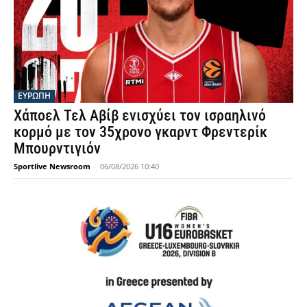
ΕΥΡΩΠΗ
Χάποελ Τελ Αβίβ ενισχύει τον ισραηλινό
κορμό με τον 35χρονο γκαρντ Φρεντερίκ
Μπουρντιγιόν
Sportlive Newsroom
-
06/08/2026 10:40