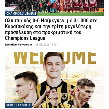
CHAMPIONS LEAGUE
Ολυμπιακός 0-0 Ναϊμέγκεν, με 31.000 στο
Καραϊσκάκης και την τρίτη μεγαλύτερη
προσέλευση στα προκριματικά του
Champions League
Sportlive Newsroom
-
06/08/2026 13:10
SUPER LEAGUE 1