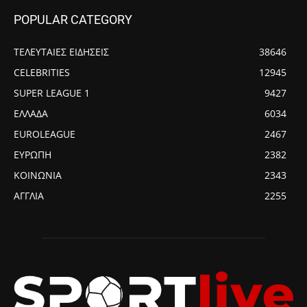
POPULAR CATEGORY
ΤΕΛΕΥΤΑΙΕΣ ΕΙΔΗΣΕΙΣ
38646
CELEBRITIES
12945
SUPER LEAGUE 1
9427
ΕΛΛΑΔΑ
6034
EUROLEAGUE
2467
ΕΥΡΩΠΗ
2382
ΚΟΙΝΩΝΙΑ
2343
ΑΓΓΛΙΑ
2255