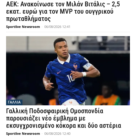
ΑΕΚ: Ανακοίνωσε τον Μιλάν Βιτάλις – 2,5
εκατ. ευρώ για τον MVP του ουγγρικού
πρωταθλήματος
Sportlive Newsroom
-
06/08/2026 12:41
ΓΑΛΛΙΑ
Γαλλική Ποδοσφαιρική Ομοσπονδία
παρουσιάζει νέο έμβλημα με
εκσυγχρονισμένο κόκορα και δύο αστέρια
Sportlive Newsroom
-
06/08/2026 12:40