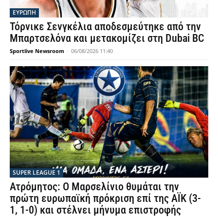
ΕΥΡΩΠΗ
Τόρνικε Σενγκέλια αποδεσμεύτηκε από την
Μπαρτσελόνα και μετακομίζει στη Dubai BC
Sportlive Newsroom
-
06/08/2026 11:40
SUPER LEAGUE 1
Ατρόμητος: Ο Μαρσελίνιο θυμάται την
πρώτη ευρωπαϊκή πρόκριση επί της ΑΪΚ (3-
1, 1-0) και στέλνει μήνυμα επιστροφής