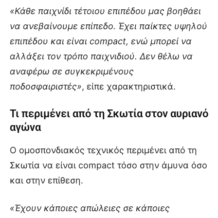
«Κάθε παιχνίδι τέτοιου επιπέδου μας βοηθάει
να ανεβαίνουμε επίπεδο. Έχει παίκτες υψηλού
επιπέδου και είναι compact, ενώ μπορεί να
αλλάξει τον τρόπο παιχνιδιού. Δεν θέλω να
αναφέρω σε συγκεκριμένους
ποδοσφαιριστές»
, είπε χαρακτηριστικά.
Τι περιμένει από τη Σκωτία στον αυριανό
αγώνα
Ο ομοσπονδιακός τεχνικός περιμένει από τη
Σκωτία να είναι compact τόσο στην άμυνα όσο
και στην επίθεση.
«Έχουν κάποιες απώλειες σε κάποιες