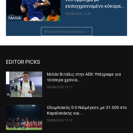
εκσυγχρονισμένο κόκορα...
06/08/2026 12:40
ΓΑΛΛΙΑ
Φόρτωση περισσοτέρων
EDITOR PICKS
Μιλάν Βιτάλις στην ΑΕΚ: Υπέγραψε για
τέσσερα χρόνια...
06/08/2026 13:11
Ολυμπιακός 0-0 Ναϊμέγκεν, με 31.000 στο
Καραϊσκάκης και...
06/08/2026 13:10