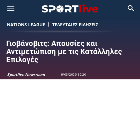
NATIONS LEAGUE
ΤΕΛΕΥΤΑΙΕΣ ΕΙΔΗΣΕΙΣ
Γιοβάνοβιτς: Απουσίες και
Αντιμετώπιση με τις Κατάλληλες
Επιλογές
Sportlive Newsroom
19/03/2025 19:20