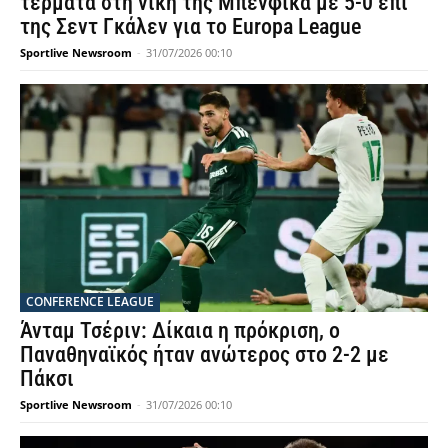
τέρματα στη νίκη της Μπενφίκα με 5-0 επί
της Σεντ Γκάλεν για το Europa League
Sportlive Newsroom
-
31/07/2026 00:10
CONFERENCE LEAGUE
Άνταμ Τσέριν: Δίκαια η πρόκριση, ο
Παναθηναϊκός ήταν ανώτερος στο 2-2 με
Πάκσι
Sportlive Newsroom
-
31/07/2026 00:10