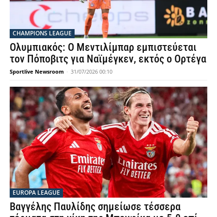
CHAMPIONS LEAGUE
Ολυμπιακός: Ο Μεντιλίμπαρ εμπιστεύεται
τον Πόποβιτς για Ναϊμέγκεν, εκτός ο Ορτέγα
Sportlive Newsroom
-
31/07/2026 00:10
EUROPA LEAGUE
Βαγγέλης Παυλίδης σημείωσε τέσσερα