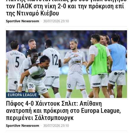
τον ΠΑΟΚ στη νίκη 2-0 και την πρόκριση επί
της Ντιναμό Κιέβου
Sportlive Newsroom
-
30/07/2026 23:10
EUROPA LEAGUE
Πάφος 4-0 Χάιντουκ Σπλιτ: Απίθανη
ανατροπή και πρόκριση στο Europa League,
περιμένει Σάλτσμπουργκ
Sportlive Newsroom
-
30/07/2026 23:10