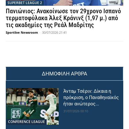
SUPERBET LEAGUE 2
Πανιώνιος: Ανακοίνωσε τον 29χρονο Ισπανό
τερματοφύλακα Άλεξ Κράνινξ (1,97 μ.) από
τις ακαδημίες της Ρεάλ Μαδρίτης
Sportlive Newsroom
-
30/07/2026 21:41
ΔΗΜΟΦΙΛΗ ΑΡΘΡΑ
Άνταμ Τσέριν: Δίκαια η
πρόκριση, ο Παναθηναϊκός
ήταν ανώτερος...
31/07/2026 00:10
CONFERENCE LEAGUE