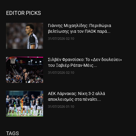
EDITOR PICKS
Γιάννης Μιχαηλίδης: Περιθώρια
βελτίωσης για τον ΠΑΟΚ παρά...
31/07/2026 02:10
Σιλβέν Φρανσίσκο: Το «Δεν δουλεύει»
του Ξαβιέρ Ράταν-Μέις...
31/07/2026 02:10
ΑΕΚ Λάρνακας: Νίκη 3-2 αλλά
αποκλεισμός στα πέναλτι...
31/07/2026 01:10
TAGS