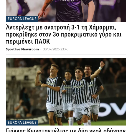
EUROPA LEAGUE
Άντερλεχτ με ανατροπή 3-1 τη Χάμαρμπι,
προκρίθηκε στον 3ο προκριματικό γύρο και
περιμένει ΠΑΟΚ
Sportlive Newsroom
-
30/07/2026 23:40
EUROPA LEAGUE
Γιάννης Κωνσταντέλιας με δύο γκολ οδήγησε