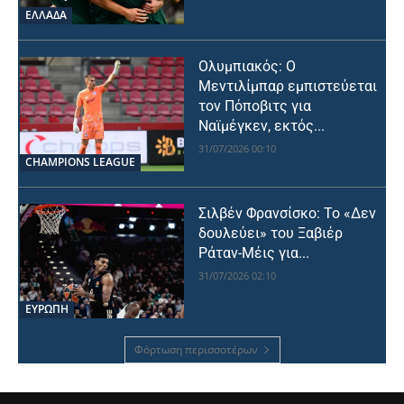
ΕΛΛΑΔΑ
Ολυμπιακός: Ο
Μεντιλίμπαρ εμπιστεύεται
τον Πόποβιτς για
Ναϊμέγκεν, εκτός...
31/07/2026 00:10
CHAMPIONS LEAGUE
Σιλβέν Φρανσίσκο: Το «Δεν
δουλεύει» του Ξαβιέρ
Ράταν-Μέις για...
31/07/2026 02:10
ΕΥΡΩΠΗ
Φόρτωση περισσοτέρων