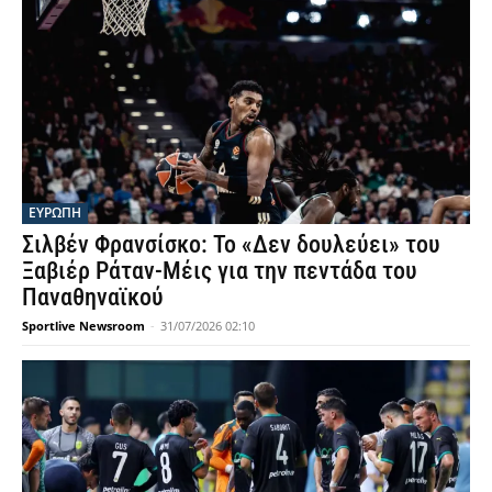
ΕΥΡΩΠΗ
Σιλβέν Φρανσίσκο: Το «Δεν δουλεύει» του
Ξαβιέρ Ράταν-Μέις για την πεντάδα του
Παναθηναϊκού
Sportlive Newsroom
-
31/07/2026 02:10