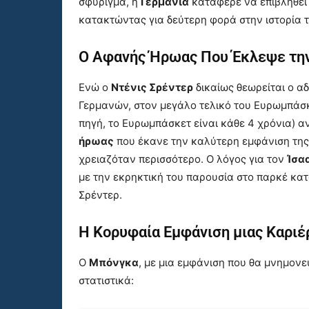
σφύριγμα, η
Γερμανία
κατάφερε να επιβληθεί
κατακτώντας για δεύτερη φορά στην ιστορία τ
Ο Αφανής Ήρωας Που Έκλεψε τη
Ενώ ο
Ντένις Σρέντερ
δικαίως θεωρείται ο α
Γερμανών, στον μεγάλο τελικό του Ευρωμπάσκε
πηγή, το Ευρωμπάσκετ είναι κάθε 4 χρόνια) 
ήρωας
που έκανε την καλύτερη εμφάνιση της 
χρειαζόταν περισσότερο. Ο λόγος για τον
Ίσα
με την εκρηκτική του παρουσία στο παρκέ κατά
Σρέντερ.
Η Κορυφαία Εμφάνιση μιας Καριέ
Ο
Μπόνγκα
, με μια εμφάνιση που θα μνημον
στατιστικά: