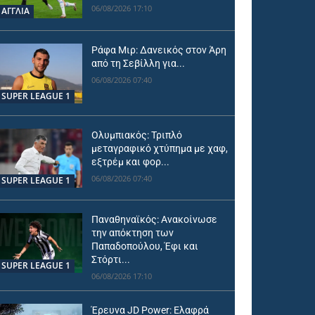
06/08/2026 17:10
ΑΓΓΛΙΑ
Ράφα Μιρ: Δανεικός στον Άρη
από τη Σεβίλλη για...
06/08/2026 07:40
SUPER LEAGUE 1
Ολυμπιακός: Τριπλό
μεταγραφικό χτύπημα με χαφ,
εξτρέμ και φορ...
06/08/2026 07:40
SUPER LEAGUE 1
Παναθηναϊκός: Ανακοίνωσε
την απόκτηση των
Παπαδοπούλου, Έφι και
Στόρτι...
SUPER LEAGUE 1
06/08/2026 17:10
Έρευνα JD Power: Ελαφρά