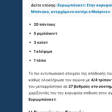
Δείτε επίσης:
Ευρωμπάσκετ: Στην κορυφαί
Μπόνγκα, ανερχόμενο αστέρι ο Μούρινεν
20 πόντους
5 ριμπάουντ
3 ασίστ
1 κλέψιμο
1 τάπα
Το πιο εντυπωσιακό στοιχείο της απόδοσής το
καθώς ολοκλήρωσε τον αγώνα με
4/4 τρίπον
του μεταφράστηκε σε
27 βαθμούς στο σύστημα
χαρίζοντάς του την κορυφαία επίδοση στον α
Ευρωμπάσκετ
.