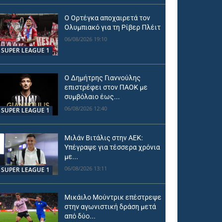
Ο Ορτέγκα αποχαιρετά τον
Ολυμπιακό για τη Ρίβερ Πλέιτ
06/08/2026 19:10
SUPER LEAGUE 1
Ο Δημήτρης Γιαννούλης
επιστρέφει στον ΠΑΟΚ με
συμβόλαιο έως...
06/08/2026 12:40
SUPER LEAGUE 1
Μιλάν Βιτάλις στην ΑΕΚ:
Υπέγραψε για τέσσερα χρόνια
με...
06/08/2026 13:11
SUPER LEAGUE 1
Μικάιλο Μούντρικ επέστρεψε
στην αγωνιστική δράση μετά
από δύο...