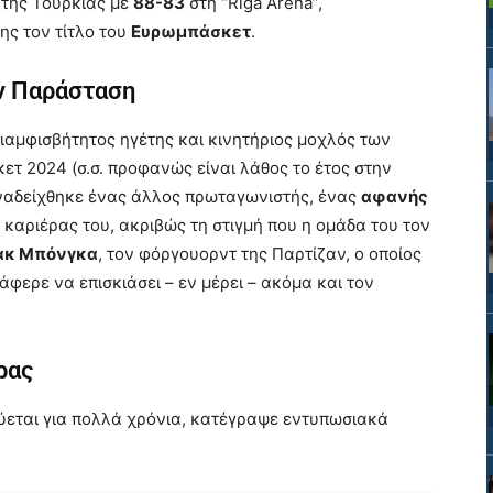
 της Τουρκίας με
88-83
στη “Riga Arena”,
ης τον τίτλο του
Ευρωμπάσκετ
.
ν Παράσταση
διαμφισβήτητος ηγέτης και κινητήριος μοχλός των
τ 2024 (σ.σ. προφανώς είναι λάθος το έτος στην
αναδείχθηκε ένας άλλος πρωταγωνιστής, ένας
αφανής
καριέρας του, ακριβώς τη στιγμή που η ομάδα του τον
ακ Μπόνγκα
, τον φόργουορντ της Παρτίζαν, ο οποίος
φερε να επισκιάσει – εν μέρει – ακόμα και τον
ρας
εύεται για πολλά χρόνια, κατέγραψε εντυπωσιακά