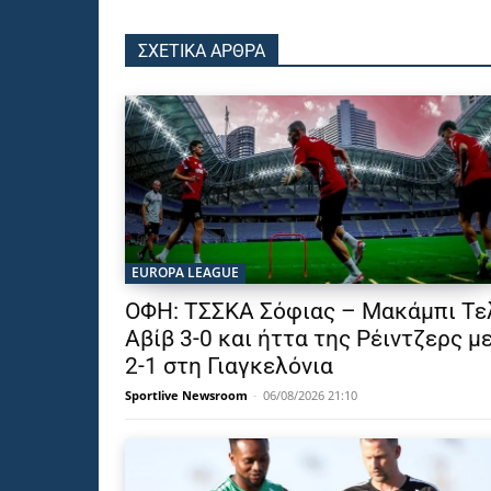
ΣΧΕΤΙΚΑ ΑΡΘΡΑ
EUROPA LEAGUE
ΟΦΗ: ΤΣΣΚΑ Σόφιας – Μακάμπι Τε
Αβίβ 3-0 και ήττα της Ρέιντζερς μ
2-1 στη Γιαγκελόνια
Sportlive Newsroom
-
06/08/2026 21:10