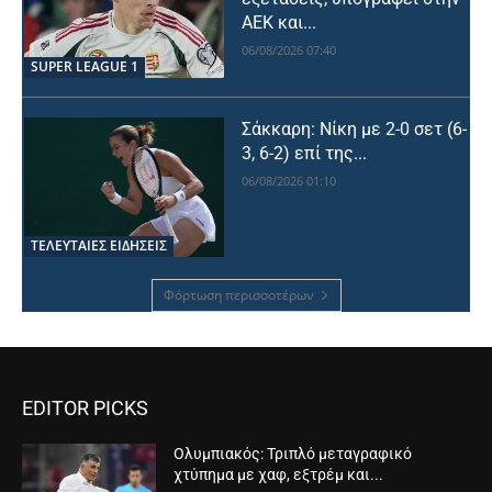
ΑΕΚ και...
06/08/2026 07:40
SUPER LEAGUE 1
Σάκκαρη: Νίκη με 2-0 σετ (6-
3, 6-2) επί της...
06/08/2026 01:10
ΤΕΛΕΥΤΑΙΕΣ ΕΙΔΗΣΕΙΣ
Φόρτωση περισσοτέρων
EDITOR PICKS
Ολυμπιακός: Τριπλό μεταγραφικό
χτύπημα με χαφ, εξτρέμ και...