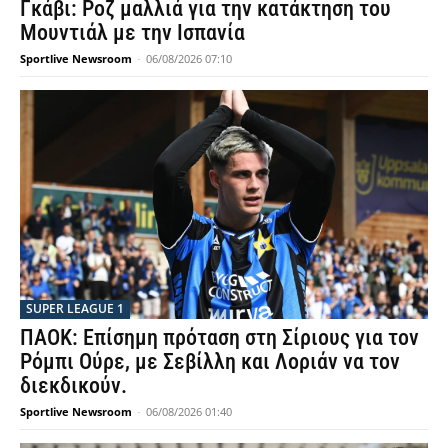
Γκάβι: Ροζ μαλλιά για την κατάκτηση του
Μουντιάλ με την Ισπανία
Sportlive Newsroom
-
06/08/2026 07:10
SUPER LEAGUE 1
ΠΑΟΚ: Επίσημη πρόταση στη Σίριους για τον
Ρόμπι Ούρε, με Σεβίλλη και Λοριάν να τον
διεκδικούν.
Sportlive Newsroom
-
06/08/2026 01:40