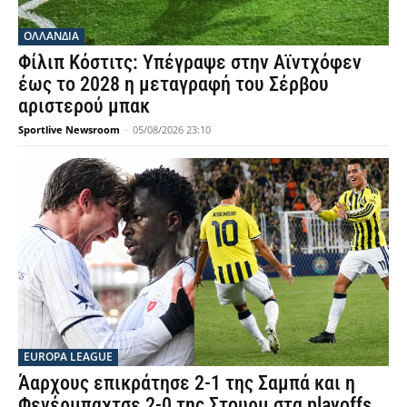
OΛΛΑΝΔΊΑ
Φίλιπ Κόστιτς: Υπέγραψε στην Αϊντχόφεν
έως το 2028 η μεταγραφή του Σέρβου
αριστερού μπακ
Sportlive Newsroom
-
05/08/2026 23:10
EUROPA LEAGUE
Άαρχους επικράτησε 2-1 της Σαμπά και η
Φενέρμπαχτσε 2-0 της Στουρμ στα playoffs