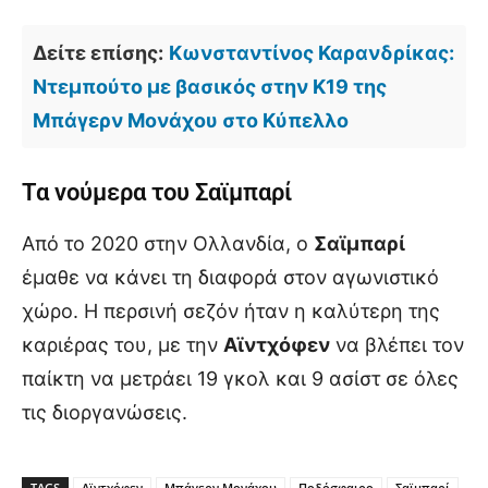
Δείτε επίσης:
Κωνσταντίνος Καρανδρίκας:
Ντεμπούτο με βασικός στην Κ19 της
Μπάγερν Μονάχου στο Κύπελλο
Τα νούμερα του Σαϊμπαρί
Από το 2020 στην Ολλανδία, ο
Σαϊμπαρί
έμαθε να κάνει τη διαφορά στον αγωνιστικό
χώρο. Η περσινή σεζόν ήταν η καλύτερη της
καριέρας του, με την
Αϊντχόφεν
να βλέπει τον
παίκτη να μετράει 19 γκολ και 9 ασίστ σε όλες
τις διοργανώσεις.
TAGS
Αϊντχόφεν
Μπάγερν Μονάχου
Ποδόσφαιρο
Σαϊμπαρί