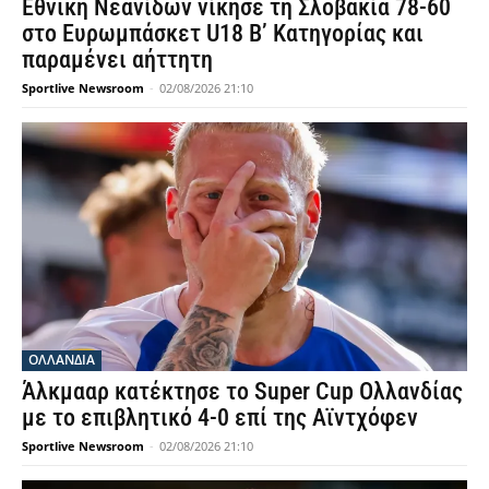
Εθνική Νεανίδων νίκησε τη Σλοβακία 78-60
στο Ευρωμπάσκετ U18 Β’ Κατηγορίας και
παραμένει αήττητη
Sportlive Newsroom
-
02/08/2026 21:10
OΛΛΑΝΔΊΑ
Άλκμααρ κατέκτησε το Super Cup Ολλανδίας
με το επιβλητικό 4-0 επί της Αϊντχόφεν
Sportlive Newsroom
-
02/08/2026 21:10