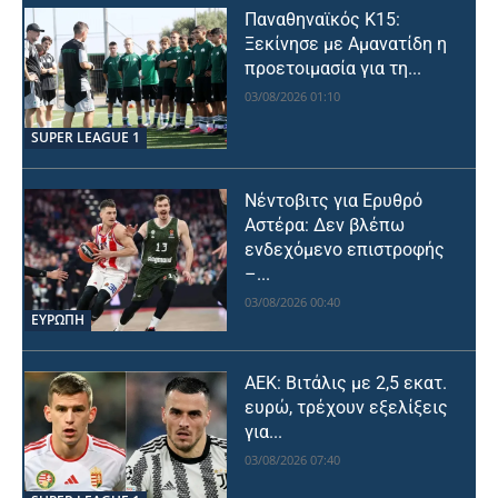
Παναθηναϊκός Κ15:
Ξεκίνησε με Αμανατίδη η
προετοιμασία για τη...
03/08/2026 01:10
SUPER LEAGUE 1
Νέντοβιτς για Ερυθρό
Αστέρα: Δεν βλέπω
ενδεχόμενο επιστροφής
–...
03/08/2026 00:40
ΕΥΡΩΠΗ
ΑΕΚ: Βιτάλις με 2,5 εκατ.
ευρώ, τρέχουν εξελίξεις
για...
03/08/2026 07:40