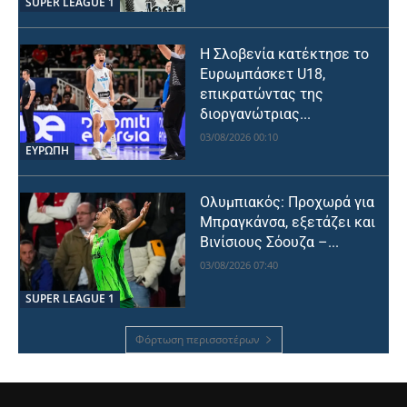
SUPER LEAGUE 1
Η Σλοβενία κατέκτησε το
Ευρωμπάσκετ U18,
επικρατώντας της
διοργανώτριας...
03/08/2026 00:10
ΕΥΡΩΠΗ
Ολυμπιακός: Προχωρά για
Μπραγκάνσα, εξετάζει και
Βινίσιους Σόουζα –...
03/08/2026 07:40
SUPER LEAGUE 1
Φόρτωση περισσοτέρων