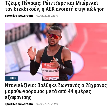
Τζέιμς Πένραϊς: Ρέιντζερς και Μπέρνλεϊ
τον διεκδικούν, η ΑΕΚ ανοικτή στην πώληση
Sportlive Newsroom
-
02/08/2026 23:10
ΣΤΙΒΟΣ
Ντανιελζίνιο: Βρέθηκε ζωντανός ο 28χρονος
μαραθωνοδρόμος μετά από 44 ημέρες
εξαφάνισης
Sportlive Newsroom
-
02/08/2026 22:40