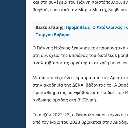
και στη συνέχεια του Γιάννη Χριστόπουλου, ε
βοηθού, πίσω από τον Μάριο Μπατή, βοηθώντα
Δείτε επίσης:
Προμηθέας: Ο Απόλλωνας Τσ
Γιώργου Βόβορα
Ο Γιάννης Ντάγιος ξεκίνησε την προπονητική 
στη συνέχεια της καριέρας του διετέλεσε βοη
αναλαμβάνοντας αργότερα και χρέη head coa
Μετέπειτα είχε ένα πέρασμα από τον Αριστοτέ
στην ακαδημία της ΔΕΚΑ, βάζοντας το…λιθαρ
Πρωταθλήματος σε Εφήβους και Παίδες, του Ri
ανδρικής ομάδας στη Β’ Εθνική.
Τη σεζόν 2022-23, ο Θεσσαλονικιός τεχνικό
από τον Μάιο του 2023 βρίσκεται στην Ακαδημ