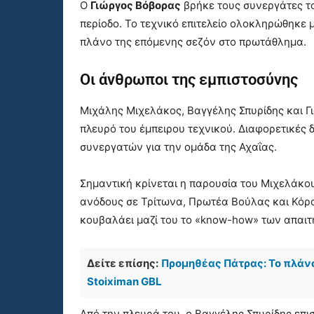
Ο
Γιώργος Βόβορας
βρήκε τους συνεργάτες τ
περίοδο. Το τεχνικό επιτελείο ολοκληρώθηκε
πλάνο της επόμενης σεζόν στο πρωτάθλημα.
Οι άνθρωποι της εμπιστοσύνης
Μιχάλης Μιχελάκος, Βαγγέλης Σπυρίδης και Γ
πλευρό του έμπειρου τεχνικού. Διαφορετικές 
συνεργατών για την ομάδα της Αχαΐας.
Σημαντική κρίνεται η παρουσία του Μιχελάκου
ανόδους σε Τρίτωνα, Πρωτέα Βούλας και Κόροιβ
κουβαλάει μαζί του το «know-how» των απαι
Δείτε επίσης:
Προμηθέας Πάτρας: Το πλάνο 
Stoiximan GBL
Από την πλευρά του, ο Βαγγέλης Σπυρίδης επι