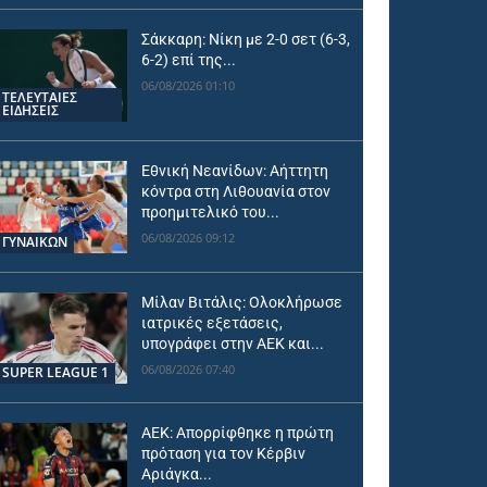
Σάκκαρη: Νίκη με 2-0 σετ (6-3,
6-2) επί της...
06/08/2026 01:10
ΤΕΛΕΥΤΑΙΕΣ
ΕΙΔΗΣΕΙΣ
Εθνική Νεανίδων: Αήττητη
κόντρα στη Λιθουανία στον
προημιτελικό του...
06/08/2026 09:12
ΓΥΝΑΙΚΩΝ
Μίλαν Βιτάλις: Ολοκλήρωσε
ιατρικές εξετάσεις,
υπογράφει στην ΑΕΚ και...
06/08/2026 07:40
SUPER LEAGUE 1
ΑΕΚ: Απορρίφθηκε η πρώτη
πρόταση για τον Κέρβιν
Αριάγκα...