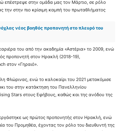
νώ επέστρεψε στην ομάδα μας τον Μάρτιο, σε ρόλο
ς την στην πιο κρίσιμη καμπή του πρωταθλήματος
όχλας νέος βοηθός προπονητή στο πλευρό του
καριέρα του από την ακαδημία «Αστέρια» το 2009, ενώ
θός προπονητή στον Ηρακλή (2018-19),
ch στον «Γηραιό».
λη Φλώρινας, ενώ το καλοκαίρι του 2021 μετακόμισε
άκι του στην κατάκτηση του Πανελληνίου
sing Stars στους Εφήβους, καθώς και της ανόδου της
ς εργάστηκε ως πρώτος προπονητής στον Ηρακλή, ενώ
ία του Προμηθέα, έχοντας τον ρόλο του διευθυντή της