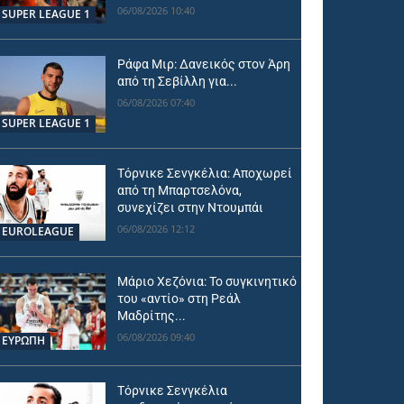
06/08/2026 10:40
SUPER LEAGUE 1
Ράφα Μιρ: Δανεικός στον Άρη
από τη Σεβίλλη για...
06/08/2026 07:40
SUPER LEAGUE 1
Τόρνικε Σενγκέλια: Αποχωρεί
από τη Μπαρτσελόνα,
συνεχίζει στην Ντουμπάι
06/08/2026 12:12
EUROLEAGUE
Μάριο Χεζόνια: Το συγκινητικό
του «αντίο» στη Ρεάλ
Μαδρίτης...
06/08/2026 09:40
ΕΥΡΩΠΗ
Τόρνικε Σενγκέλια