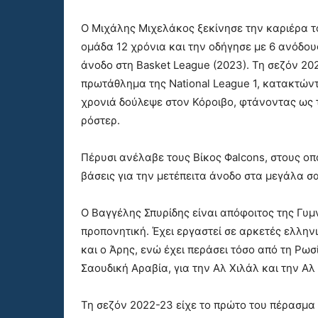
Ο Μιχάλης Μιχελάκος ξεκίνησε την καριέρα τ
ομάδα 12 χρόνια και την οδήγησε με 6 ανόδο
άνοδο στη Basket League (2023). Τη σεζόν 2
πρωτάθλημα της National League 1, κατακτώντ
χρονιά δούλεψε στον Κόροιβο, φτάνοντας ως τ
ρόστερ.
Πέρυσι ανέλαβε τους Βίκος Φalcons, στους οπ
βάσεις για την μετέπειτα άνοδο στα μεγάλα 
Ο Βαγγέλης Σπυρίδης είναι απόφοιτος της Γυμ
προπονητική. Έχει εργαστεί σε αρκετές ελλην
και ο Άρης, ενώ έχει περάσει τόσο από τη Ρωσ
Σαουδική Αραβία, για την Αλ Χιλάλ και την Αλ
Τη σεζόν 2022-23 είχε το πρώτο του πέρασμα 