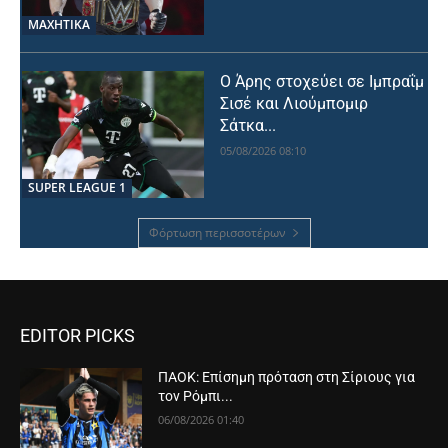
ΜΑΧΗΤΙΚΑ
Ο Άρης στοχεύει σε Ιμπραΐμ
Σισέ και Λιούμπομιρ
Σάτκα...
05/08/2026 08:10
SUPER LEAGUE 1
Φόρτωση περισσοτέρων
EDITOR PICKS
ΠΑΟΚ: Επίσημη πρόταση στη Σίριους για
τον Ρόμπι...
06/08/2026 01:40