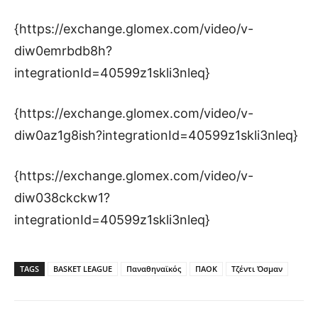
{https://exchange.glomex.com/video/v-
diw0emrbdb8h?
integrationId=40599z1skli3nleq}
{https://exchange.glomex.com/video/v-
diw0az1g8ish?integrationId=40599z1skli3nleq}
{https://exchange.glomex.com/video/v-
diw038ckckw1?
integrationId=40599z1skli3nleq}
TAGS
BASKET LEAGUE
Παναθηναϊκός
ΠΑΟΚ
Τζέντι Όσμαν