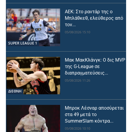
ΑΕΚ: Στο ραντάρ της ο
Μπλάθκεθ, ελεύθερος από
τον...
05/08/2026 15:10
SUPER LEAGUE 1
Μακ ΜακΚλάνγκ: Ο δις MVP
της G-League σε
διαπραγματεύσεις...
05/08/2026 11:26
ΔΙΕΘΝΗ
Μπροκ Λέσναρ αποσύρεται
στα 49 μετά το
SummerSlam κόντρα...
05/08/2026 10:10