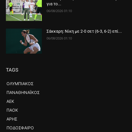
για το...
06/08/2026 01:10
Σάκκαρη: Νίκη με 2-0 σετ (6-3, 6-2) επί...
06/08/2026 01:10
TAGS
ΟΛΥΜΠΙΑΚΌΣ
ΠΑΝΑΘΗΝΑΪΚΌΣ
ΑΕΚ
ΠΑΟΚ
ΆΡΗΣ
ΠΟΔΌΣΦΑΙΡΟ