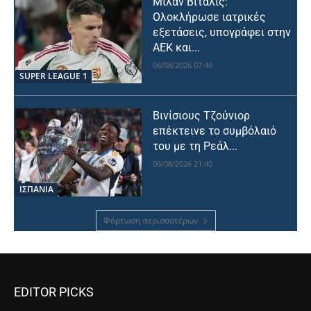
Μίλαν Βιτάλις:
Ολοκλήρωσε ιατρικές
εξετάσεις, υπογράφει στην
ΑΕΚ και...
06/08/2026 07:40
SUPER LEAGUE 1
Βινίσιους Τζούνιορ
επέκτεινε το συμβόλαιό
του με τη Ρεάλ...
06/08/2026 21:40
ΙΣΠΑΝΙΑ
Φόρτωση περισσοτέρων
EDITOR PICKS