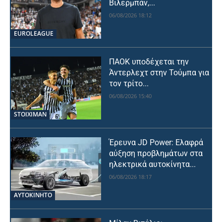
Βιλερμπάν,...
06/08/2026 18:12
EUROLEAGUE
ΠΑΟΚ υποδέχεται την
Άντερλεχτ στην Τούμπα για
τον τρίτο...
06/08/2026 15:40
STOIXIMAN
Έρευνα JD Power: Ελαφρά
αύξηση προβλημάτων στα
ηλεκτρικά αυτοκίνητα...
06/08/2026 18:17
ΑΥΤΟΚΙΝΗΤΟ