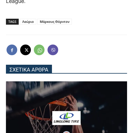
League.
TAGS
Λαύριο
Μάρκους Θόρντον
ΣΧΕΤΙΚΑ ΑΡΘΡΑ