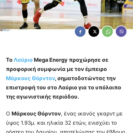
Το
Λαύριο
Mega Energy προχώρησε σε
προφορική συμφωνία με τον έμπειρο
Μάρκους Θόρντον
, σηματοδοτώντας την
επιστροφή του στο Λαύριο για το υπόλοιπο
της αγωνιστικής περιόδου.
Ο
Μάρκους Θόρντον
, ένας ικανός γκαρντ με
ύψος 1.93μ. και ηλικία 32 ετών, ενισχύει το
ρόστερ του Λαυρίου, αποτελώντας τον έβδομο