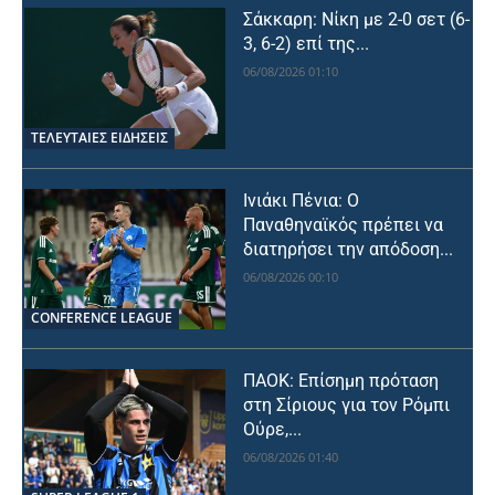
Σάκκαρη: Νίκη με 2-0 σετ (6-
3, 6-2) επί της...
06/08/2026 01:10
ΤΕΛΕΥΤΑΙΕΣ ΕΙΔΗΣΕΙΣ
Ινιάκι Πένια: Ο
Παναθηναϊκός πρέπει να
διατηρήσει την απόδοση...
06/08/2026 00:10
CONFERENCE LEAGUE
ΠΑΟΚ: Επίσημη πρόταση
στη Σίριους για τον Ρόμπι
Ούρε,...
06/08/2026 01:40