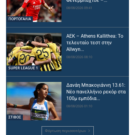
Φενερμπαχτσέ –...
08/08/2026 09:41
ΠΟΡΤΟΓΑΛΙΑ
ΑΕΚ – Athens Kallithea: Το
τελευταίο τεστ στην
Allwyn...
08/08/2026 08:10
SUPER LEAGUE 1
Δανάη Μπακογιάννη 13.61:
Νέο πανελλήνιο ρεκόρ στα
100μ εμπόδια...
08/08/2026 01:10
ΣΤΙΒΟΣ
Φόρτωση περισσοτέρων