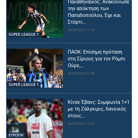
Παναθηναϊκός: Ανακοίνωσε
την απόκτηση των
Παπαδοπούλου, Έφι και
Στόρτι...
06/08/2026 17:10
SUPER LEAGUE 1
ΠΑΟΚ: Επίσημη πρόταση
στη Σίριους για τον Ρόμπι
Ούρε,...
06/08/2026 01:40
SUPER LEAGUE 1
Κίναν Έβανς: Συμφωνία 1+1
με τη Ζάλγκιρις, δανεικός
στους...
06/08/2026 19:40
ΕΥΡΩΠΗ