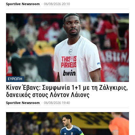
Sportlive Newsroom
-
06/08/2026 20:10
ΕΥΡΩΠΗ
Κίναν Έβανς: Συμφωνία 1+1 με τη Ζάλγκιρις,
δανεικός στους Λόντον Λάιονς
Sportlive Newsroom
-
06/08/2026 19:40