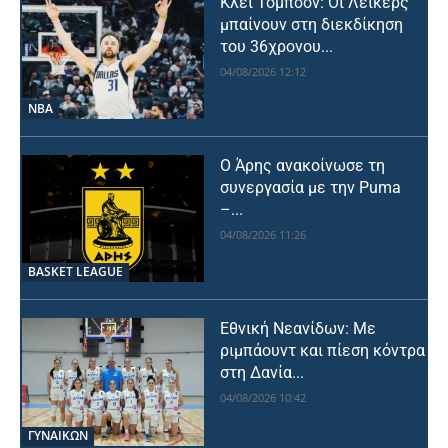
Κλέι Τόμπσον: Οι Λέικερς
μπαίνουν στη διεκδίκηση
του 36χρονου...
04/08/2026 12:12
NBA
Ο Άρης ανακοίνωσε τη
συνεργασία με την Puma
–...
04/08/2026 11:26
BASKET LEAGUE
Εθνική Νεανίδων: Με
ριμπάουντ και πίεση κόντρα
στη Δανία...
04/08/2026 10:42
ΓΥΝΑΙΚΩΝ