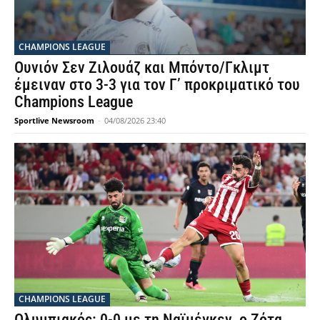
CHAMPIONS LEAGUE
Ουνιόν Σεν Ζιλουάζ και Μπόντο/Γκλιμτ
έμειναν στο 3-3 για τον Γ’ προκριματικό του
Champions League
Sportlive Newsroom
-
04/08/2026 23:40
CHAMPIONS LEAGUE
Ολυμπιακός: 0-0 με τη Ναϊμέγκεν, ο Ζότα