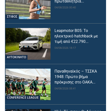
πρωταθλήτρια...
04/08/2026 00:40
ΣΤΙΒΟΣ
Leapmotor B05: Το
ηλεκτρικό hatchback με
τιμή από €22.790...
04/08/2026 18:17
ΑΥΤΟΚΙΝΗΤΟ
Παναθηναϊκός – ΤΣΣΚΑ
1948: Πρώτο βήμα
πρόκρισης στο ΟΑΚΑ...
04/08/2026 08:41
CONFERENCE LEAGUE