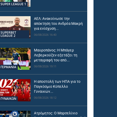
SUPER LEAGUE 1
ΑΕΛ: Ανακοίνωσε την
απόκτηση του Ανδρέα Μακρή
για ενίσχυση...
SUPERBET
06/08/2026 16:40
LEAGUE 2
Μαυροπάνος: Η Μπάγερ
Λεβερκούζεν εξετάζει τη
μεταγραφή του από...
06/08/2026 19:11
ΓΕΡΜΑΝΙΑ
Η αποστολή των ΗΠΑ για το
Παγκόσμιο Κύπελλο
Γυναικών...
06/08/2026 18:12
ΓΥΝΑΙΚΩΝ
Ατρόμητος: Ο Μαρσελίνιο