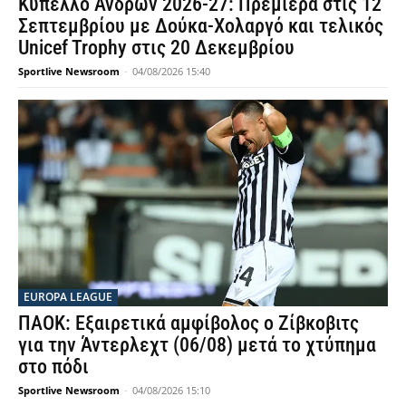
Κύπελλο Ανδρών 2026-27: Πρεμιέρα στις 12
Σεπτεμβρίου με Δούκα-Χολαργό και τελικός
Unicef Trophy στις 20 Δεκεμβρίου
Sportlive Newsroom
-
04/08/2026 15:40
EUROPA LEAGUE
ΠΑΟΚ: Εξαιρετικά αμφίβολος ο Ζίβκοβιτς
για την Άντερλεχτ (06/08) μετά το χτύπημα
στο πόδι
Sportlive Newsroom
-
04/08/2026 15:10