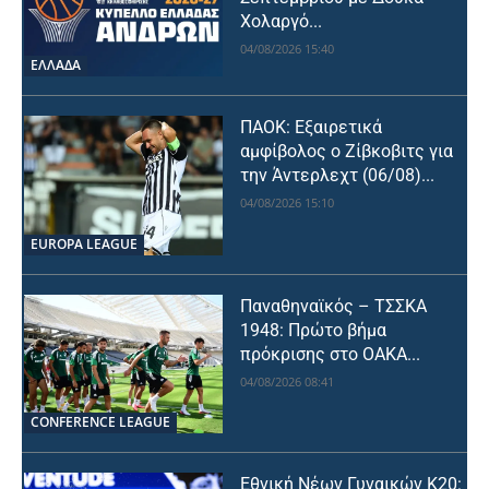
Χολαργό...
04/08/2026 15:40
ΕΛΛΑΔΑ
ΠΑΟΚ: Εξαιρετικά
αμφίβολος ο Ζίβκοβιτς για
την Άντερλεχτ (06/08)...
04/08/2026 15:10
EUROPA LEAGUE
Παναθηναϊκός – ΤΣΣΚΑ
1948: Πρώτο βήμα
πρόκρισης στο ΟΑΚΑ...
04/08/2026 08:41
CONFERENCE LEAGUE
Εθνική Νέων Γυναικών Κ20: