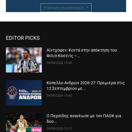
Φόρτωση περισσοτέρων
EDITOR PICKS
Αϊντχόφεν: Κοντά στην απόκτηση του
Φίλιπ Κόστιτς –...
04/08/2026 15:40
Κύπελλο Ανδρών 2026-27: Πρεμιέρα στις
12 Σεπτεμβρίου με...
04/08/2026 15:40
Ο Περσίδης ανανέωσε με τον ΠΑΟΚ για
δύο...
04/08/2026 15:12