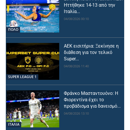
Ηττήθηκε 14-13 από την
Ιταλία...
04/08/2026 00:10
ΠΟΛΟ
ΑΕΚ εισιτήρια: Ξεκίνησε η
διάθεση για τον τελικό
Super...
04/08/2026 11:40
SUPER LEAGUE 1
Φράνκο Μασταντουόνο: Η
Φιορεντίνα έχει το
προβάδισμα για δανεισμό...
04/08/2026 13:10
ΙΤΑΛΙΑ