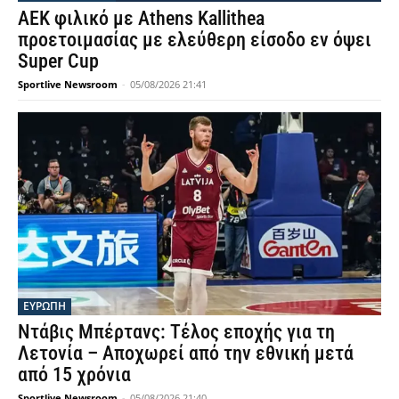
AEK φιλικό με Athens Kallithea
προετοιμασίας με ελεύθερη είσοδο εν όψει
Super Cup
Sportlive Newsroom
-
05/08/2026 21:41
ΕΥΡΩΠΗ
Ντάβις Μπέρτανς: Τέλος εποχής για τη
Λετονία – Αποχωρεί από την εθνική μετά
από 15 χρόνια
Sportlive Newsroom
-
05/08/2026 21:40