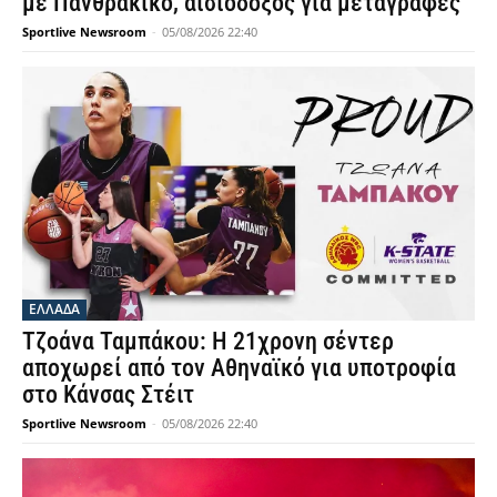
με Πανθρακικό, αισιόδοξος για μεταγραφές
Sportlive Newsroom
-
05/08/2026 22:40
ΕΛΛΑΔΑ
Τζοάνα Ταμπάκου: Η 21χρονη σέντερ
αποχωρεί από τον Αθηναϊκό για υποτροφία
στο Κάνσας Στέιτ
Sportlive Newsroom
-
05/08/2026 22:40