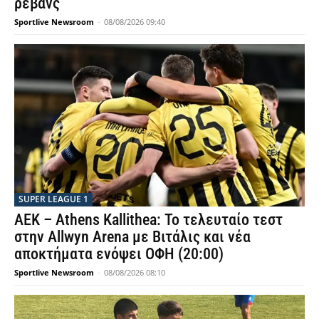
ρεβάνς
Sportlive Newsroom
-
08/08/2026 09:40
SUPER LEAGUE 1
ΑΕΚ – Athens Kallithea: Το τελευταίο τεστ
στην Allwyn Arena με Βιτάλις και νέα
αποκτήματα ενόψει ΟΦΗ (20:00)
Sportlive Newsroom
-
08/08/2026 08:10