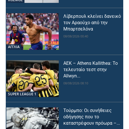
Λίβερπουλ κλείνει δανεικό
τον Αραούχο από την
Μπαρτσελόνα
08/08/2026 00:40
ΑΓΓΛΙΑ
ΑΕΚ – Athens Kallithea: Το
τελευταίο τεστ στην
Allwyn...
08/08/2026 08:10
SUPER LEAGUE 1
Τούρμπο: Οι συνήθειες
οδήγησης που το
καταστρέφουν πρόωρα –...