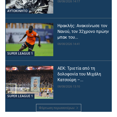
08/08/2026 14:17
ΑΥΤΟΚΙΝΗΤΟ
Ηρακλής: Ανακοίνωσε τον
Νανού, τον 32χρονο πρώην
μπακ του...
08/08/2026 14:41
SUPER LEAGUE 1
ΑΕΚ: Τριετία από τη
δολοφονία του Μιχάλη
Κατσούρη –...
08/08/2026 13:10
SUPER LEAGUE 1
Φόρτωση περισσοτέρων