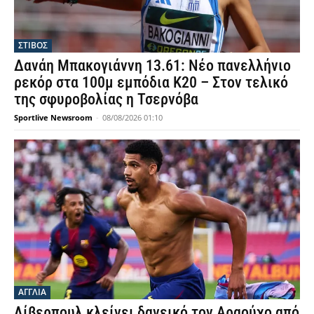
ΣΤΙΒΟΣ
Δανάη Μπακογιάννη 13.61: Νέο πανελλήνιο
ρεκόρ στα 100μ εμπόδια Κ20 – Στον τελικό
της σφυροβολίας η Τσερνόβα
Sportlive Newsroom
-
08/08/2026 01:10
ΑΓΓΛΙΑ
Λίβερπουλ κλείνει δανεικό τον Αραούχο από