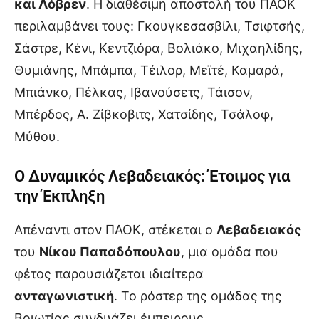
και Λόβρεν
. Η διαθέσιμη αποστολή του ΠΑΟΚ
περιλαμβάνει τους: Γκουγκεσασβίλι, Τσιφτσής,
Σάστρε, Κένι, Κεντζιόρα, Βολιάκο, Μιχαηλίδης,
Θυμιάνης, Μπάμπα, Τέιλορ, Μεϊτέ, Καμαρά,
Μπιάνκο, Πέλκας, Ιβανούσετς, Τάισον,
Μπέρδος, Α. Ζίβκοβιτς, Χατσίδης, Τσάλοφ,
Μύθου.
Ο Δυναμικός
Λεβαδειακός
: Έτοιμος για
την Έκπληξη
Απέναντι στον ΠΑΟΚ, στέκεται ο
Λεβαδειακός
του
Νίκου Παπαδόπουλου
, μια ομάδα που
φέτος παρουσιάζεται ιδιαίτερα
ανταγωνιστική
. Το ρόστερ της ομάδας της
Βοιωτίας συνδυάζει έμπειρους